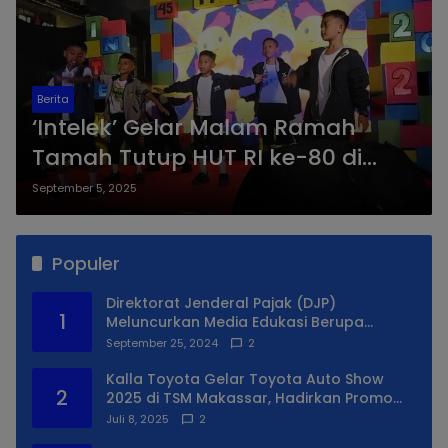
Berita
‘Intelek’ Gelar Malam Ramah
Tamah Tutup HUT RI ke-80 di
Mangasa Makassar
September 5, 2025
Populer
Direktorat Jenderal Pajak (DJP)
1
Meluncurkan Media Edukasi Berupa
Simulator Coretax
September 25, 2024
2
Kalla Toyota Gelar Toyota Auto Show
2
2025 di TSM Makassar, Hadirkan Promo
Spesial
Juli 8, 2025
2