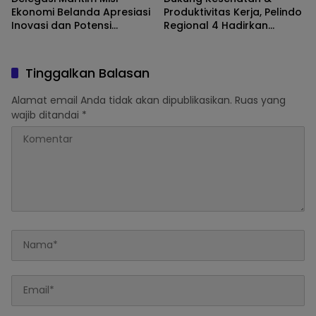
Ekonomi Belanda Apresiasi
Produktivitas Kerja, Pelindo
Inovasi dan Potensi
Regional 4 Hadirkan
Strategis Pelindo di
Fasilitas Olahraga bagi
Makassar New Port
Pegawai
Tinggalkan Balasan
Alamat email Anda tidak akan dipublikasikan.
Ruas yang
wajib ditandai
*