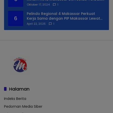
Untuk Daerah Utara Kota
Oktober 17, 2024
1
Pelindo Regional 4 Makassar Perkuat
6
Kerja Sama dengan PIP Makassar Lewat
Praktek Lapangan
April 22, 2025
1
Halaman
Indeks Berita
Pedoman Media Siber