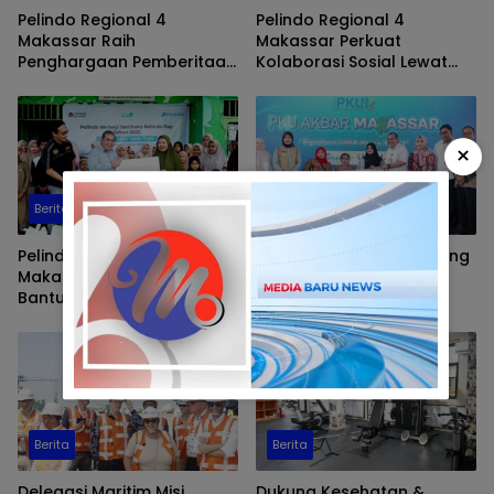
Pelindo Regional 4
Pelindo Regional 4
Makassar Raih
Makassar Perkuat
Penghargaan Pemberitaan
Kolaborasi Sosial Lewat
Terbaik di Forum Humas
Bakti Kesehatan
2025
×
Berita
Berita
Pelindo Regional 4
Pelindo Regional 4 Dukung
Makassar Salurkan
Penguatan Kapasitas
Bantuan Sembako ke Panti
Usaha & Bantu UMKM
Asuhan
Disabilitas di Makassar
Berita
Berita
Delegasi Maritim Misi
Dukung Kesehatan &