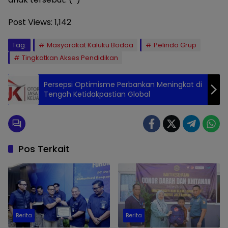
Post Views:
1,142
Tag:
Masyarakat Kaluku Bodoa
Pelindo Grup
Tingkatkan Akses Pendidikan
Persepsi Optimisme Perbankan Meningkat di
Tengah Ketidakpastian Global
Pos Terkait
Berita
Berita