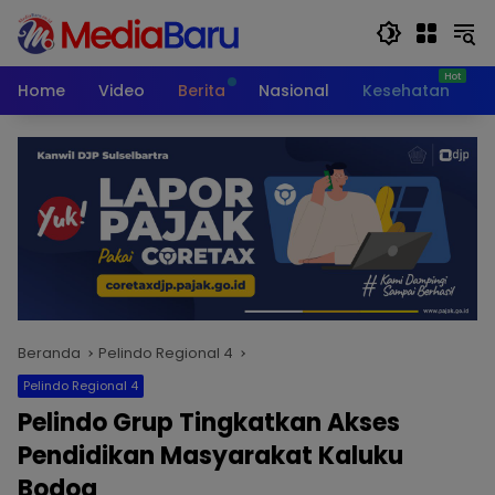
Langsung
ke
konten
Home
Video
Berita
Nasional
Kesehatan
T
Beranda
Pelindo Regional 4
Pelindo Regional 4
Pelindo Grup Tingkatkan Akses
Pendidikan Masyarakat Kaluku
Bodoa