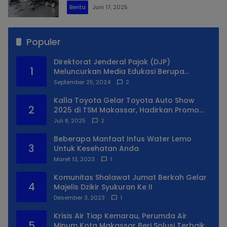
Berita
Juni 17, 2025
Populer
Direktorat Jenderal Pajak (DJP)
1
Meluncurkan Media Edukasi Berupa
Simulator Coretax
September 25, 2024
2
Kalla Toyota Gelar Toyota Auto Show
2
2025 di TSM Makassar, Hadirkan Promo
Spesial
Juli 8, 2025
2
Beberapa Manfaat Infus Water Lemo
3
Untuk Kesehatan Anda
Maret 13, 2023
1
Komunitas Shalawat Jumat Berkah Gelar
4
Majelis Dzikir Syukuran Ke II
Desember 3, 2023
1
Krisis Air Tiap Kemarau, Perumda Air
5
Minum Kota Makassar Beri Solusi Terbaik