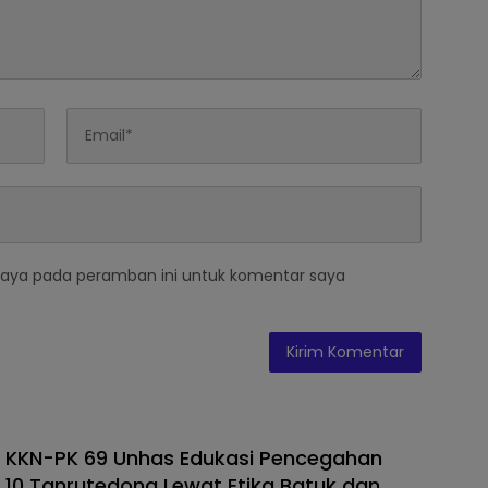
saya pada peramban ini untuk komentar saya
 KKN-PK 69 Unhas Edukasi Pencegahan
N 10 Tanrutedong Lewat Etika Batuk dan