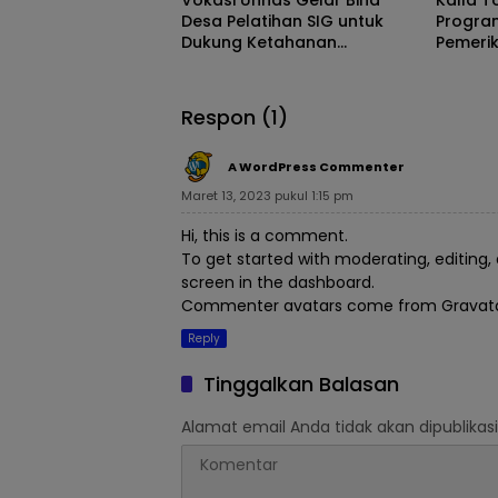
Desa Pelatihan SIG untuk
Program
Dukung Ketahanan
Pemeri
Kesehatan
Gratis
Respon (1)
A WordPress Commenter
Maret 13, 2023 pukul 1:15 pm
Hi, this is a comment.
To get started with moderating, editin
screen in the dashboard.
Commenter avatars come from
Gravat
Reply
Tinggalkan Balasan
Alamat email Anda tidak akan dipublikasi