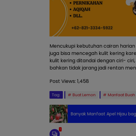
Mencukupi kebutuhan cairan harian
juga bisa mencegah kulit kering kare
kulit kering ditandai dengan ciri- ciri,
bahkan tidak jarang jadi rentan me
Post Views:
1,458
Tag:
Buat Lemon
Manfaat Buah
Banyak Manfaat Apel Hijau bag
1