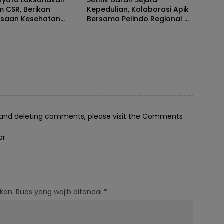
 CSR, Berikan
Kepedulian, Kolaborasi Apik
ksaan Kesehatan
Bersama Pelindo Regional 4
Makassar
g, and deleting comments, please visit the Comments
ar
.
kan.
Ruas yang wajib ditandai
*