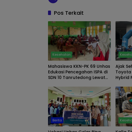
Pos Terkait
Kesehatan
Keseh
Mahasiswa KKN-PK 69 Unhas
Ajak Se
Edukasi Pencegahan ISPA di
Toyota
SDN 10 Tanrutedong Lewat
Hybrid 
Etika Batuk dan Cuci Tangan
Berita
Keseh
Vokasi Unhas Gelar Bina
Kalla 