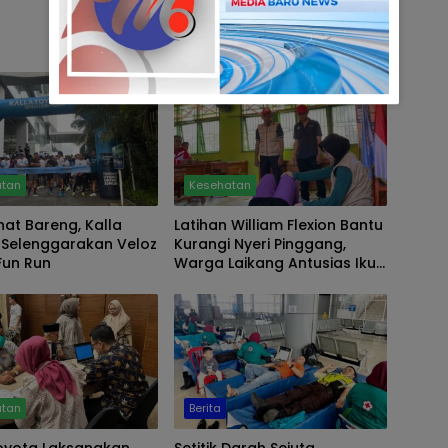
atan
Kesehatan
hat Bareng, Kalla
Latihan William Flexion Bantu
 Selenggarakan Veloz
Kurangi Nyeri Pinggang,
Fun Run
Warga Laikang Antusias Ikuti
Program Poltekkes
Makassar
atan
Berita
Toyota Laksanakan
Setitik Darah Sejuta