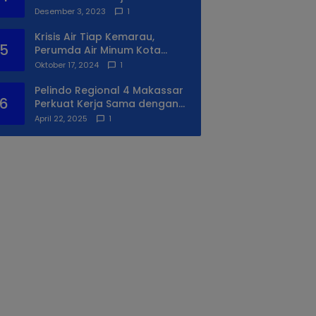
Syukuran Ke II
Desember 3, 2023
1
Krisis Air Tiap Kemarau,
5
Perumda Air Minum Kota
Makassar Beri Solusi Terbaik
Oktober 17, 2024
1
Untuk Daerah Utara Kota
Pelindo Regional 4 Makassar
6
Perkuat Kerja Sama dengan
PIP Makassar Lewat Praktek
April 22, 2025
1
Lapangan