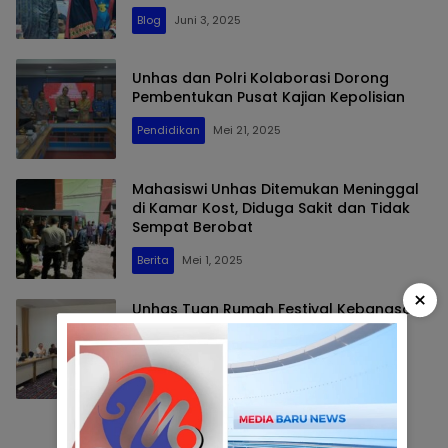
Blog
Juni 3, 2025
Unhas dan Polri Kolaborasi Dorong
Pembentukan Pusat Kajian Kepolisian
Pendidikan
Mei 21, 2025
Mahasiswi Unhas Ditemukan Meninggal
di Kamar Kost, Diduga Sakit dan Tidak
Sempat Berobat
Berita
Mei 1, 2025
×
Unhas Tuan Rumah Festival Kebangsaan
Gema Kampus 2025, Rektor: Saatnya
Kita Bangkit dan Tumbuh Bersama
Berita
April 15, 2025
Selengkapnya