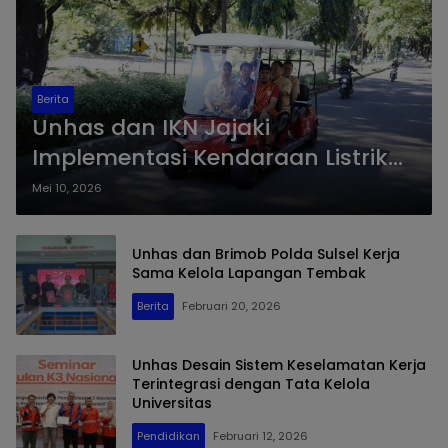
Berita
Unhas dan IKN Jajaki
Implementasi Kendaraan Listrik
Hasil Riset Kampus
Mei 10, 2026
Unhas dan Brimob Polda Sulsel Kerja
Sama Kelola Lapangan Tembak
Berita
Februari 20, 2026
Unhas Desain Sistem Keselamatan Kerja
Terintegrasi dengan Tata Kelola
Universitas
Pendidikan
Februari 12, 2026