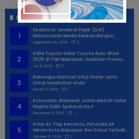
Populer
Direktorat Jenderal Pajak (DJP)
1
Meluncurkan Media Edukasi Berupa
Simulator Coretax
September 25, 2024
2
Kalla Toyota Gelar Toyota Auto Show
2
2025 di TSM Makassar, Hadirkan Promo
Spesial
Juli 8, 2025
2
Beberapa Manfaat Infus Water Lemo
3
Untuk Kesehatan Anda
Maret 13, 2023
1
Komunitas Shalawat Jumat Berkah Gelar
4
Majelis Dzikir Syukuran Ke II
Desember 3, 2023
1
Krisis Air Tiap Kemarau, Perumda Air
5
Minum Kota Makassar Beri Solusi Terbaik
Untuk Daerah Utara Kota
Oktober 17, 2024
1