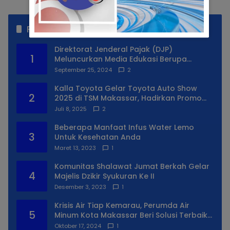
Populer
Direktorat Jenderal Pajak (DJP)
1
Meluncurkan Media Edukasi Berupa
Simulator Coretax
September 25, 2024
2
Kalla Toyota Gelar Toyota Auto Show
2
2025 di TSM Makassar, Hadirkan Promo
Spesial
Juli 8, 2025
2
Beberapa Manfaat Infus Water Lemo
3
Untuk Kesehatan Anda
Maret 13, 2023
1
Komunitas Shalawat Jumat Berkah Gelar
4
Majelis Dzikir Syukuran Ke II
Desember 3, 2023
1
Krisis Air Tiap Kemarau, Perumda Air
5
Minum Kota Makassar Beri Solusi Terbaik
Untuk Daerah Utara Kota
Oktober 17, 2024
1