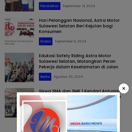
Pendidikan
September 14, 2024
Hari Pelanggan Nasional, Astra Motor
Sulawesi Selatan Beri Kejutan bagi
Konsumen
Ekobis
September 6, 2024
Edukasi Safety Riding Astra Motor
Sulawesi Selatan, Matangkan Peran
Pekerja dalam Keselamatan di Jalan
Berita
Agustus 30, 2024
×
Siswa SMA dan SMK 1 Kendari Antusias
Ikuti Edukasi Safety Riding Astra Motor
Sulawesi Selatan
Berita
Agustus 30, 2024
Selengkapnya