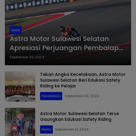
Sport
Astra Motor Sulawesi Selatan
Apresiasi Perjuangan Pembalap
Astra Honda pada Ajang IATC
September 30, 2024
2024
Tekan Angka Kecelakaan, Astra Motor
Sulawesi Selatan Beri Edukasi Safety
Riding ke Pelajar
Pendidikan
September 26, 2024
Astra Motor Sulawesi Selatan Terus
Gaungkan Edukasi Safety Riding
Berita
September 21, 2024