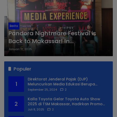
Berita
Pandora Nightmare Festival is
Back to Makassar! In
Collaborations with Four Points by
Januari 17, 2025
Sheraton Makassar
Populer
Direktorat Jenderal Pajak (DJP)
1
Meluncurkan Media Edukasi Berupa
Simulator Coretax
September 25, 2024
2
Kalla Toyota Gelar Toyota Auto Show
2
2025 di TSM Makassar, Hadirkan Promo
Spesial
Juli 8, 2025
2