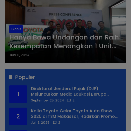
Ekobis
Hanya Bawa Undangan dan Raih
Kesempatan Menangkan 1 Unit
Toyota Hilux Rangga di Gelaran
Juni 11, 2024
Toyota Expo
Populer
Direktorat Jenderal Pajak (DJP)
1
Meluncurkan Media Edukasi Berupa
Simulator Coretax
September 25, 2024
2
Kalla Toyota Gelar Toyota Auto Show
2
2025 di TSM Makassar, Hadirkan Promo
Spesial
Juli 8, 2025
2