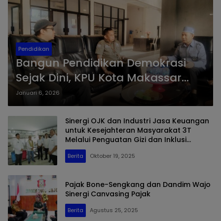
Pendidikan
Bangun Pendidikan Demokrasi
Sejak Dini, KPU Kota Makassar
Sinergi dengan Cabang Dinas
Januari 6, 2026
Pendidikan Sulsel
Sinergi OJK dan Industri Jasa Keuangan
untuk Kesejahteran Masyarakat 3T
Melalui Penguatan Gizi dan Inklusi
Keuangan
Berita
Oktober 19, 2025
Pajak Bone-Sengkang dan Dandim Wajo
Sinergi Canvasing Pajak
Berita
Agustus 25, 2025