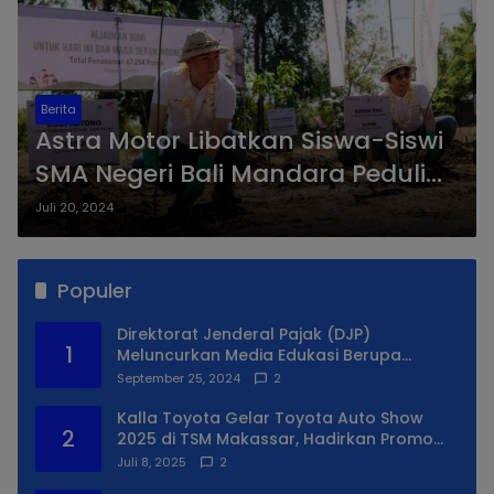
Berita
Astra Motor Libatkan Siswa-Siswi
SMA Negeri Bali Mandara Peduli
Lingkungan
Juli 20, 2024
Populer
Direktorat Jenderal Pajak (DJP)
1
Meluncurkan Media Edukasi Berupa
Simulator Coretax
September 25, 2024
2
Kalla Toyota Gelar Toyota Auto Show
2
2025 di TSM Makassar, Hadirkan Promo
Spesial
Juli 8, 2025
2