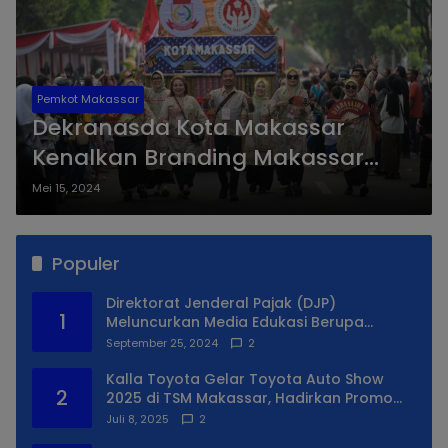
Pemkot Makassar
Dekranasda Kota Makassar
Kenalkan Branding Makassar
Kota Makan Enak di Solo
Mei 15, 2024
Populer
Direktorat Jenderal Pajak (DJP)
1
Meluncurkan Media Edukasi Berupa
Simulator Coretax
September 25, 2024
2
Kalla Toyota Gelar Toyota Auto Show
2
2025 di TSM Makassar, Hadirkan Promo
Spesial
Juli 8, 2025
2