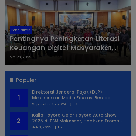
Pendidikan
Pentingnya Peningkatan Literasi
Keuangan Digital Masyarakat,
OJK Gelar Digital Financial
Mei 28, 2025
Literacy di Universitas Pendidikan
Muhammadiyah Sorong
Populer
Direktorat Jenderal Pajak (DJP)
1
Meluncurkan Media Edukasi Berupa
Simulator Coretax
September 25, 2024
2
Kalla Toyota Gelar Toyota Auto Show
2
2025 di TSM Makassar, Hadirkan Promo
Spesial
Juli 8, 2025
2