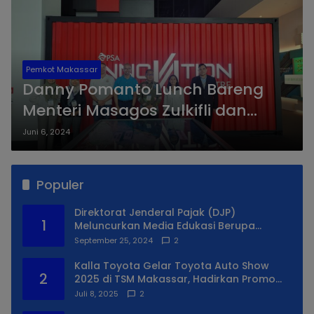
Pemkot Makassar
Danny Pomanto Lunch Bareng
Menteri Masagos Zulkifli dan
Mengunjungi Port of Singapore,
Juni 6, 2024
Terbesar di Dunia
Populer
Direktorat Jenderal Pajak (DJP)
1
Meluncurkan Media Edukasi Berupa
Simulator Coretax
September 25, 2024
2
Kalla Toyota Gelar Toyota Auto Show
2
2025 di TSM Makassar, Hadirkan Promo
Spesial
Juli 8, 2025
2