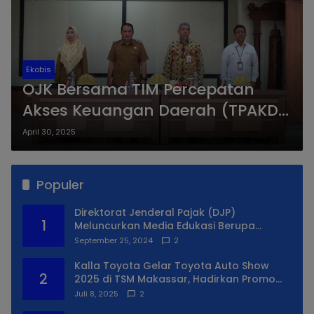
Ekobis
OJK Bersama TIM Percepatan
Akses Keuangan Daerah (TPAKD)
Kabupaten Maros Gelar Rapat
April 30, 2025
Koordinasi Tahun 2025
Populer
Direktorat Jenderal Pajak (DJP)
1
Meluncurkan Media Edukasi Berupa
Simulator Coretax
September 25, 2024
2
Kalla Toyota Gelar Toyota Auto Show
2
2025 di TSM Makassar, Hadirkan Promo
Spesial
Juli 8, 2025
2