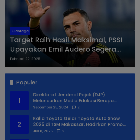
Olahraga
Target Raih Hasil Maksimal, PSSI
Upayakan Emil Audero Segera
Gabung Timnas Indonesia
Februari 22, 2025
Populer
Direktorat Jenderal Pajak (DJP)
1
Meluncurkan Media Edukasi Berupa
Simulator Coretax
September 25, 2024
2
Kalla Toyota Gelar Toyota Auto Show
2
2025 di TSM Makassar, Hadirkan Promo
Spesial
Juli 8, 2025
2