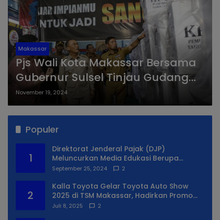
Makassar
Pjs Wali Kota Makassar Bersama
Gubernur Sulsel Tinjau Gudang
Logistik KPU
November 19, 2024
Populer
Direktorat Jenderal Pajak (DJP)
1
Meluncurkan Media Edukasi Berupa
Simulator Coretax
September 25, 2024
2
Kalla Toyota Gelar Toyota Auto Show
2
2025 di TSM Makassar, Hadirkan Promo
Spesial
Juli 8, 2025
2