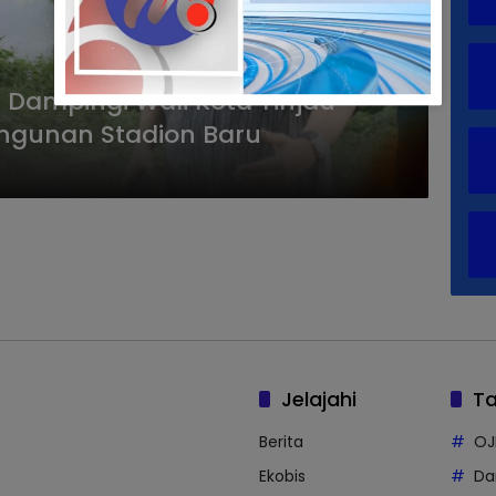
 Dampingi Wali Kota Tinjau
angunan Stadion Baru
Jelajahi
T
Berita
OJ
Ekobis
Da