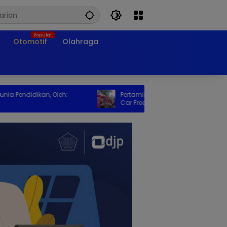
Otomotif
Olahraga
ndidikan, Oleh:
Pertamina Hadirkan Promo BrightGas di
Car Free Day, Dukung LPG 3 Kg Tepat
Sasaran