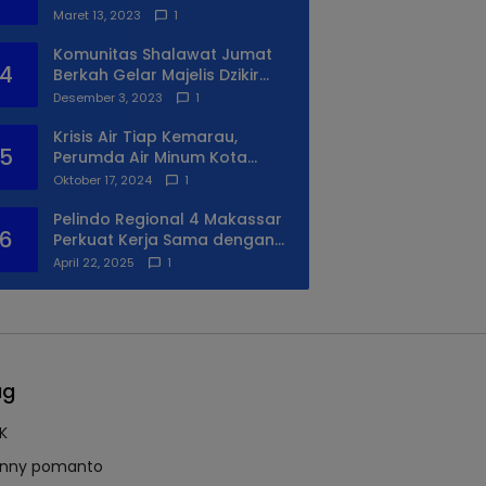
Anda
Maret 13, 2023
1
Komunitas Shalawat Jumat
4
Berkah Gelar Majelis Dzikir
Syukuran Ke II
Desember 3, 2023
1
Krisis Air Tiap Kemarau,
5
Perumda Air Minum Kota
Makassar Beri Solusi Terbaik
Oktober 17, 2024
1
Untuk Daerah Utara Kota
Pelindo Regional 4 Makassar
6
Perkuat Kerja Sama dengan
PIP Makassar Lewat Praktek
April 22, 2025
1
Lapangan
ag
K
nny pomanto