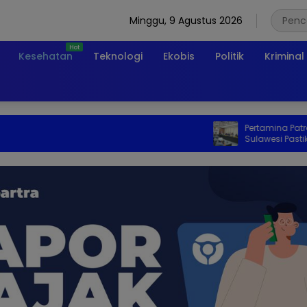
Minggu, 9 Agustus 2026
Kesehatan
Teknologi
Ekobis
Politik
Kriminal
Pertamina Patra Niag
Sulawesi Pastikan Ke
dan LPG 3 Kg di Bone