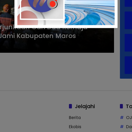
terjunkaan Cari Dua Remaja
n Jami Kabupaten Maros
Jelajahi
T
Berita
OJ
Ekobis
Da