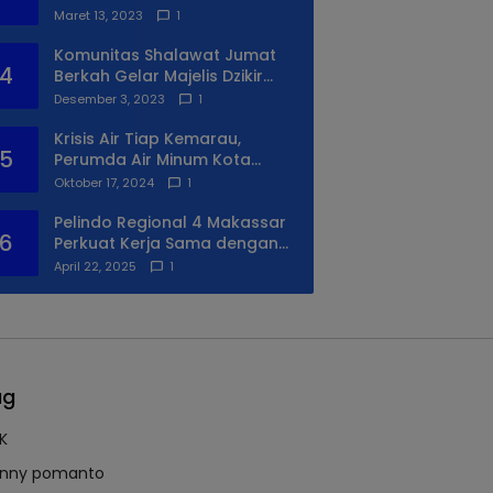
Anda
Maret 13, 2023
1
Komunitas Shalawat Jumat
4
Berkah Gelar Majelis Dzikir
Syukuran Ke II
Desember 3, 2023
1
Krisis Air Tiap Kemarau,
5
Perumda Air Minum Kota
Makassar Beri Solusi Terbaik
Oktober 17, 2024
1
Untuk Daerah Utara Kota
Pelindo Regional 4 Makassar
6
Perkuat Kerja Sama dengan
PIP Makassar Lewat Praktek
April 22, 2025
1
Lapangan
ag
K
nny pomanto