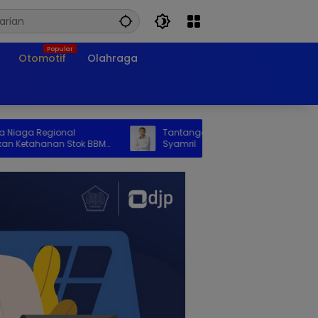
Otomotif
Olahraga
a Regional
Tantangan Dunia Pendidikan, Oleh:
tahanan Stok BBM
Syamril