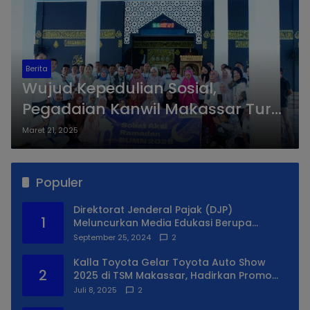
Berita
Wujud Kepedulian Sosial,
Pegadaian Kanwil Makassar Turut
Berpartisipasi di Kegiatan Sobat
Maret 21, 2025
Aksi Ramadan BUMN Tahun 2025
Populer
Direktorat Jenderal Pajak (DJP)
1
Meluncurkan Media Edukasi Berupa
Simulator Coretax
September 25, 2024
2
Kalla Toyota Gelar Toyota Auto Show
2
2025 di TSM Makassar, Hadirkan Promo
Spesial
Juli 8, 2025
2