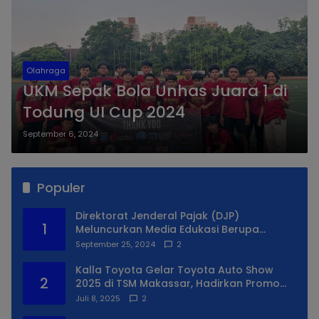
Olahraga
UKM Sepak Bola Unhas Juara 1 di
Todung UI Cup 2024
September 6, 2024
Populer
Direktorat Jenderal Pajak (DJP)
1
Meluncurkan Media Edukasi Berupa
Simulator Coretax
September 25, 2024
2
Kalla Toyota Gelar Toyota Auto Show
2
2025 di TSM Makassar, Hadirkan Promo
Spesial
Juli 8, 2025
2