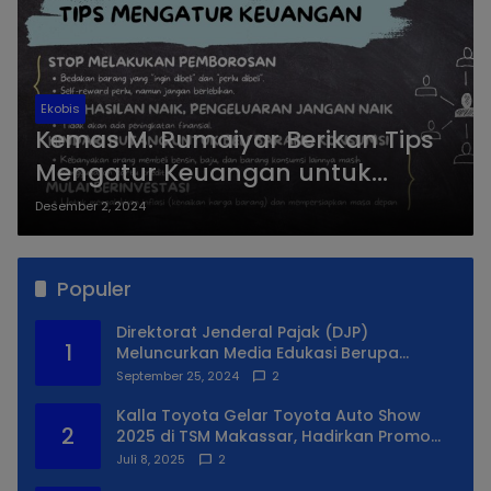
Ekobis
Kemas M. Rumaiyar Berikan Tips
Mengatur Keuangan untuk
Meningkatkan Kesejahteraan ke
Desember 2, 2024
Peserta Rombongan Media
Gathering OJK 2024
Populer
Direktorat Jenderal Pajak (DJP)
1
Meluncurkan Media Edukasi Berupa
Simulator Coretax
September 25, 2024
2
Kalla Toyota Gelar Toyota Auto Show
2
2025 di TSM Makassar, Hadirkan Promo
Spesial
Juli 8, 2025
2