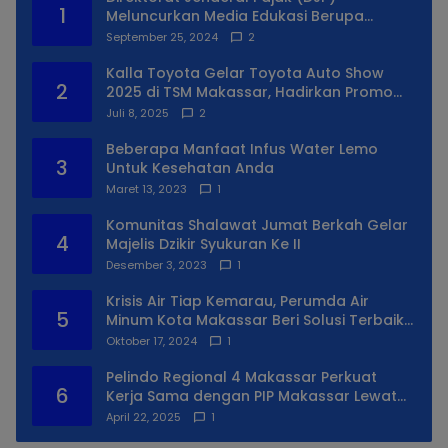
1
Meluncurkan Media Edukasi Berupa
Simulator Coretax
September 25, 2024
2
Kalla Toyota Gelar Toyota Auto Show
2
2025 di TSM Makassar, Hadirkan Promo
Spesial
Juli 8, 2025
2
Beberapa Manfaat Infus Water Lemo
3
Untuk Kesehatan Anda
Maret 13, 2023
1
Komunitas Shalawat Jumat Berkah Gelar
4
Majelis Dzikir Syukuran Ke II
Desember 3, 2023
1
Krisis Air Tiap Kemarau, Perumda Air
5
Minum Kota Makassar Beri Solusi Terbaik
Untuk Daerah Utara Kota
Oktober 17, 2024
1
Pelindo Regional 4 Makassar Perkuat
6
Kerja Sama dengan PIP Makassar Lewat
Praktek Lapangan
April 22, 2025
1