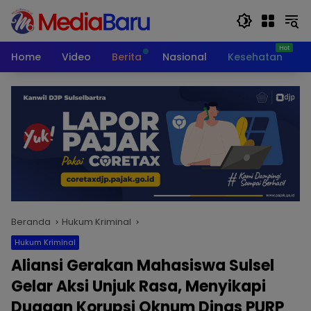
Langsung
ke
konten
Home
Video
Berita
Nasional
Kesehatan
T
Beranda
Hukum Kriminal
Hukum Kriminal
Aliansi Gerakan Mahasiswa Sulsel
Gelar Aksi Unjuk Rasa, Menyikapi
Dugaan Korupsi Oknum Dinas PURP