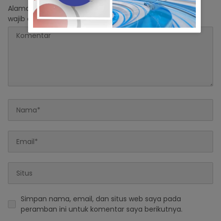
Alamat email Anda tidak akan dipublikasikan.
Ruas yang
wajib ditandai
*
Simpan nama, email, dan situs web saya pada
peramban ini untuk komentar saya berikutnya.