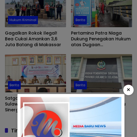
Hukum Kriminal
Berita
Gagalkan Rokok Ilegal!
Pertamina Patra Niaga
Bea Cukai Amankan 3,6
Dukung Penegakan Hukum
Juta Batang di Makassar
atas Dugaan
Penyalahgunaan BBM
Subsidi di Provinsi Sulawesi
Selatan
Berita
Berita
×
Satgas Pasti Daerah
Pelaku Pungli di Samsat
Sulawesi Selatan Perkuat
Sudiang Bukan ASN atau
Sinergi Berantas Aktivitas
Honorer
Keuangan Ilegal di Toraja
Utara
Tinggalkan Balasan