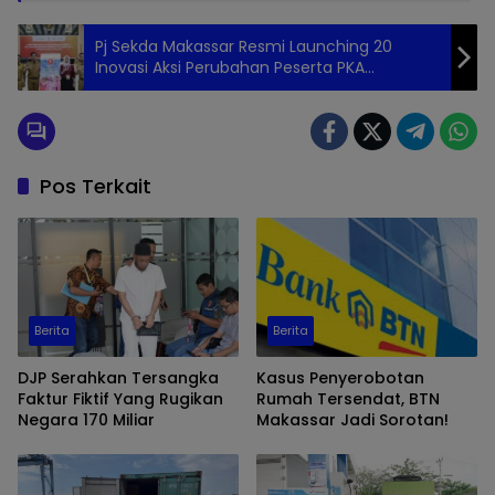
Pj Sekda Makassar Resmi Launching 20
Inovasi Aksi Perubahan Peserta PKA
Angkatan XI
Pos Terkait
Berita
Berita
DJP Serahkan Tersangka
Kasus Penyerobotan
Faktur Fiktif Yang Rugikan
Rumah Tersendat, BTN
Negara 170 Miliar
Makassar Jadi Sorotan!