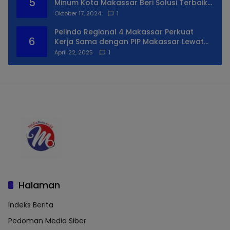
5
Minum Kota Makassar Beri Solusi Terbaik
Untuk Daerah Utara Kota
Oktober 17, 2024
1
Pelindo Regional 4 Makassar Perkuat
6
Kerja Sama dengan PIP Makassar Lewat
Praktek Lapangan
April 22, 2025
1
Halaman
Indeks Berita
Pedoman Media Siber