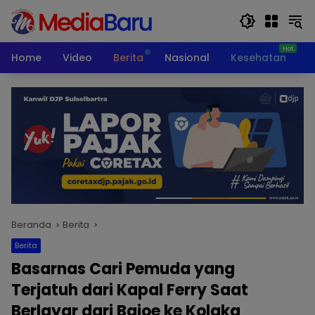
Langsung
ke
konten
Home
Video
Berita
Nasional
Kesehatan
T
Beranda
Berita
Berita
Basarnas Cari Pemuda yang
Terjatuh dari Kapal Ferry Saat
Berlayar dari Bajoe ke Kolaka