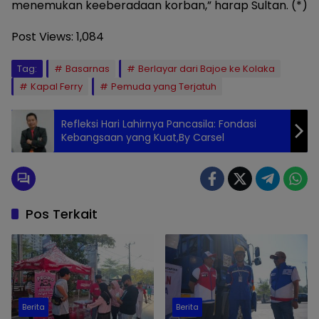
menemukan keeberadaan korban,” harap Sultan. (*)
Post Views:
1,084
Tag:
Basarnas
Berlayar dari Bajoe ke Kolaka
Kapal Ferry
Pemuda yang Terjatuh
Refleksi Hari Lahirnya Pancasila: Fondasi
Kebangsaan yang Kuat,By Carsel
Pos Terkait
Berita
Berita