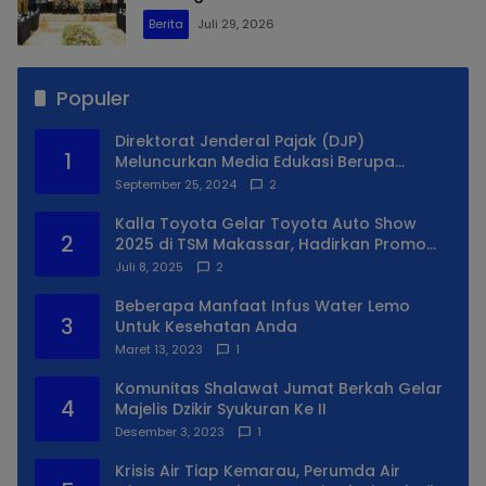
Berita
Juli 29, 2026
Populer
Direktorat Jenderal Pajak (DJP)
1
Meluncurkan Media Edukasi Berupa
Simulator Coretax
September 25, 2024
2
Kalla Toyota Gelar Toyota Auto Show
2
2025 di TSM Makassar, Hadirkan Promo
Spesial
Juli 8, 2025
2
Beberapa Manfaat Infus Water Lemo
3
Untuk Kesehatan Anda
Maret 13, 2023
1
Komunitas Shalawat Jumat Berkah Gelar
4
Majelis Dzikir Syukuran Ke II
Desember 3, 2023
1
Krisis Air Tiap Kemarau, Perumda Air