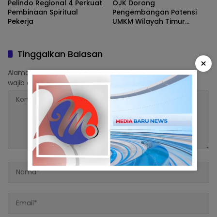
Pelindo Regional 4 Perkuat
OJK Dorong
Pembinaan Spiritual
Pengembangan Potensi
Pekerja
UMKM Wilayah Timur
Melalui Digitalisasi
Keuangan
Tinggalkan Balasan
×
Alamat email Anda tidak akan dipublikasikan.
Ruas yang
wajib ditandai
*