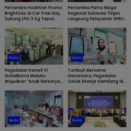
Pertamina Hadirkan Promo
Pertamina Patra Niaga
BrightGas di Car Free Day,
Regional Sulawesi Tinjau
Dukung LPG 3 Kg Tepat
Langsung Pelayanan SPBU
Sasaran
di Makassar, Pastikan
Distribusi Biosolar Berjalan
Optimal
Berita
Berita
Pegadaian Kanwil VI
Tumbuh Bersama
SulSelBarra Maluku
Danantara, Pegadaian
Wujudkan “Anak Berkarya,
Cetak Kinerja Gemilang di
Keluarga Berdaya” Lewat
Semester 1 Tahun 2026
Pameran UMKM dan Bazar
Emas
Berita
Berita