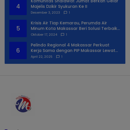
Komunitas Shalawat Jumat Berkah Gelar
4
Majelis Dzikir Syukuran Ke II
Desember 3, 2023
1
Krisis Air Tiap Kemarau, Perumda Air
5
Minum Kota Makassar Beri Solusi Terbaik
Untuk Daerah Utara Kota
Oktober 17, 2024
1
Pelindo Regional 4 Makassar Perkuat
6
Kerja Sama dengan PIP Makassar Lewat
Praktek Lapangan
April 22, 2025
1