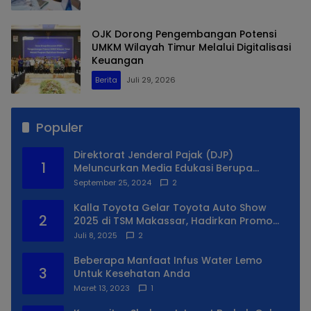
OJK Dorong Pengembangan Potensi
UMKM Wilayah Timur Melalui Digitalisasi
Keuangan
Berita
Juli 29, 2026
Populer
Direktorat Jenderal Pajak (DJP)
1
Meluncurkan Media Edukasi Berupa
Simulator Coretax
September 25, 2024
2
Kalla Toyota Gelar Toyota Auto Show
2
2025 di TSM Makassar, Hadirkan Promo
Spesial
Juli 8, 2025
2
Beberapa Manfaat Infus Water Lemo
3
Untuk Kesehatan Anda
Maret 13, 2023
1