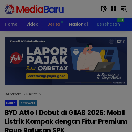
Langsung
ke
konten
Home
Video
Berita
Nasional
Kesehatan
T
Beranda
Berita
Berita
Otomotif
BYD Atto 1 Debut di GIIAS 2025: Mobil
Listrik Kompak dengan Fitur Premium
Raup Ratusan SPK