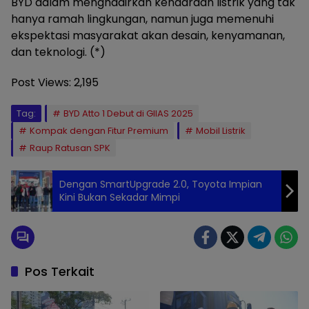
BYD dalam menghadirkan kendaraan listrik yang tak
hanya ramah lingkungan, namun juga memenuhi
ekspektasi masyarakat akan desain, kenyamanan,
dan teknologi. (*)
Post Views:
2,195
Tag:
BYD Atto 1 Debut di GIIAS 2025
Kompak dengan Fitur Premium
Mobil Listrik
Raup Ratusan SPK
Dengan SmartUpgrade 2.0, Toyota Impian
Kini Bukan Sekadar Mimpi
Pos Terkait