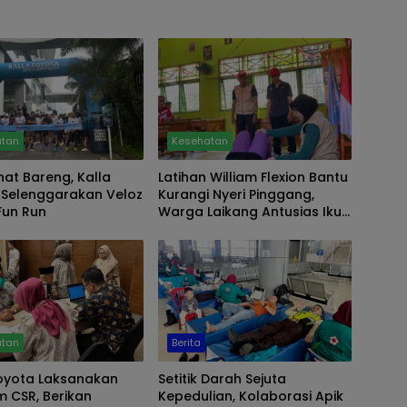
atan
Kesehatan
hat Bareng, Kalla
Latihan William Flexion Bantu
 Selenggarakan Veloz
Kurangi Nyeri Pinggang,
Fun Run
Warga Laikang Antusias Ikuti
Program Poltekkes
Makassar
atan
Berita
Toyota Laksanakan
Setitik Darah Sejuta
 CSR, Berikan
Kepedulian, Kolaborasi Apik