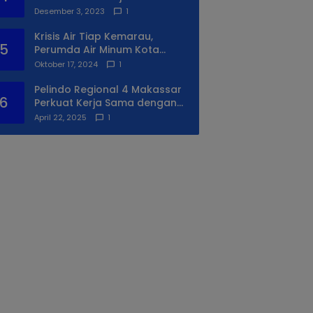
Syukuran Ke II
Desember 3, 2023
1
Krisis Air Tiap Kemarau,
5
Perumda Air Minum Kota
Makassar Beri Solusi Terbaik
Oktober 17, 2024
1
Untuk Daerah Utara Kota
Pelindo Regional 4 Makassar
6
Perkuat Kerja Sama dengan
PIP Makassar Lewat Praktek
April 22, 2025
1
Lapangan