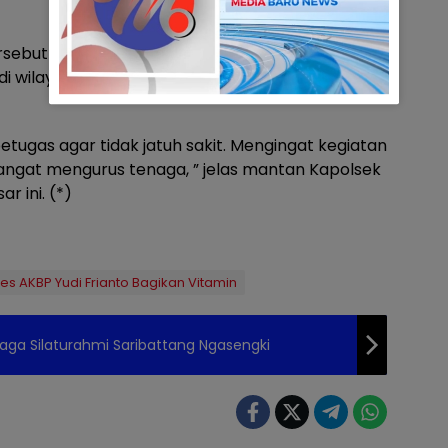
sebut jelas Hasrul, yakni untuk memastikan
di wilayah Polres Pelabuhan Makassar tetap
ugas agar tidak jatuh sakit. Mengingat kegiatan
sangat mengurus tenaga, ” jelas mantan Kapolsek
 ini. (*)
es AKBP Yudi Frianto Bagikan Vitamin
aga Silaturahmi Saribattang Ngasengki