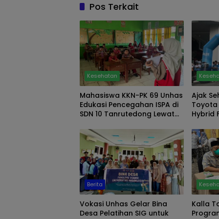
Pos Terkait
Kesehatan
Keseh
Mahasiswa KKN-PK 69 Unhas
Ajak Se
Edukasi Pencegahan ISPA di
Toyota
SDN 10 Tanrutedong Lewat
Hybrid 
Etika Batuk dan Cuci Tangan
Berita
Keseh
Vokasi Unhas Gelar Bina
Kalla 
Desa Pelatihan SIG untuk
Program