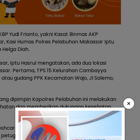
BP Yudi Frianto, yakni Kasat Binmas AKP
r, Kasi Humas Polres Pelabuhan Makassar Iptu
 Helga Diah.
ar, Iptu Hasrul mengatakan, ada dua lokasi
assar. Pertama, TPS 15 Kelurahan Cambayya
 atau gudang PPK Kecamatan Wajo, Jl Salemo,
ang dipimpin Kapolres Pelabuhan ini melakukan
×
ehatan dan memberikan dukungan kesehatan
shcare, susu beruang, You C dan multivitamin.
petugas TPS dalam hal ini PPS, Bawaslu, Linmas,