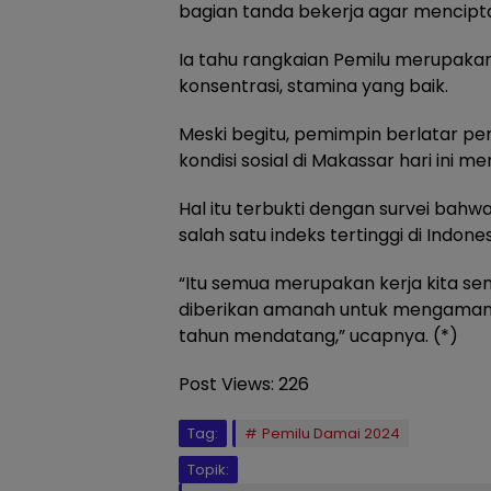
bagian tanda bekerja agar mencipta
Ia tahu rangkaian Pemilu merupaka
konsentrasi, stamina yang baik.
Meski begitu, pemimpin berlatar pen
kondisi sosial di Makassar hari ini m
Hal itu terbukti dengan survei bah
salah satu indeks tertinggi di Indones
“Itu semua merupakan kerja kita se
diberikan amanah untuk mengamank
tahun mendatang,” ucapnya. (*)
Post Views:
226
Tag:
Pemilu Damai 2024
Topik: