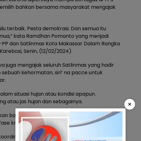
pemilih bahkan bersama masyarakat mengajak
ilu terbaik. Pesta demokrasi. Dan semua itu
 semua,” kata Ramdhan Pomanto yang menjadi
l-PP dan Satlinmas Kota Makassar Dalam Rangka
arebosi, Senin, (12/02/2024).
juga mengajak seluruh Satlinmas yang hadir
h sebuah kehormatan, siri’ na pacce untuk
ar.
m situasi hujan atau kondisi apapun.
ung atau jas hujan dan sebagainya.
×
atkan bahwa Pemilu bukan hanya pada saat
ase kritis; penghitungan suara.
koordinasi, perekaman peristiwa harus menjadi