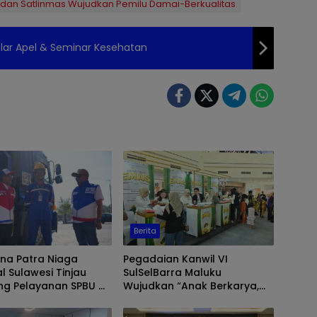
 dan Satlinmas Wujudkan Pemilu Damai-Berkualitas
Gelar Apel & Seminar Kesehatan
Berita
na Patra Niaga
Pegadaian Kanwil VI
l Sulawesi Tinjau
SulSelBarra Maluku
ng Pelayanan SPBU di
Wujudkan “Anak Berkarya,
r, Pastikan Distribusi
Keluarga Berdaya” Lewat
r Berjalan Optimal
Pameran UMKM dan Bazar