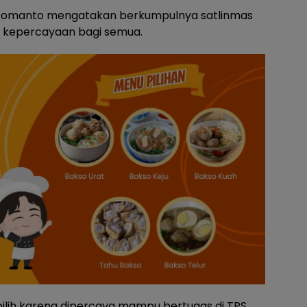
Pomanto mengatakan berkumpulnya satlinmas
k kepercayaan bagi semua.
lih karena dipercaya mampu bertugas di TPS