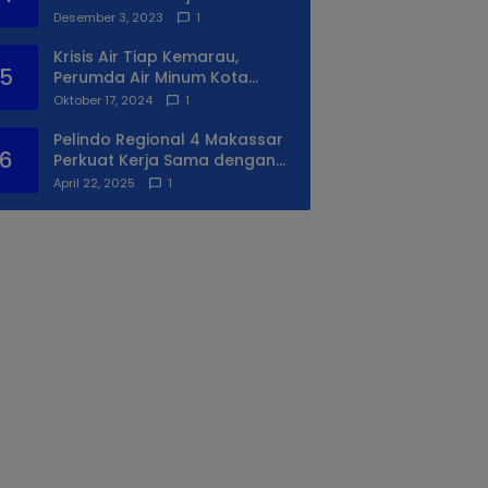
Syukuran Ke II
Desember 3, 2023
1
Krisis Air Tiap Kemarau,
5
Perumda Air Minum Kota
Makassar Beri Solusi Terbaik
Oktober 17, 2024
1
Untuk Daerah Utara Kota
Pelindo Regional 4 Makassar
6
Perkuat Kerja Sama dengan
PIP Makassar Lewat Praktek
April 22, 2025
1
Lapangan