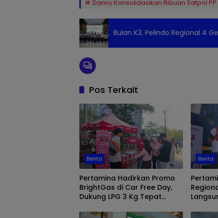
Danny Konsolidasikan Ribuan Satpol PP
Bulan K3, Pelindo Regional 4 
Pos Terkait
Berita
Berita
Pertamina Hadirkan Promo
Pertami
BrightGas di Car Free Day,
Regiona
Dukung LPG 3 Kg Tepat
Langsu
Sasaran
Makassa
Biosola