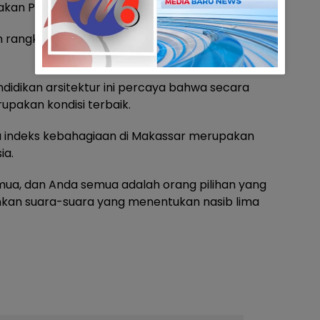
kan Pemilu damai yang berkualitas.
n rangkaian cukup berat sehingga memerlukan
didikan arsitektur ini percaya bahwa secara
erupakan kondisi terbaik.
wa indeks kebahagiaan di Makassar merupakan
ia.
mua, dan Anda semua adalah orang pilihan yang
an suara-suara yang menentukan nasib lima