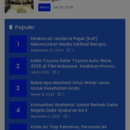
Berita
Juli 29, 2026
Populer
Direktorat Jenderal Pajak (DJP)
1
Meluncurkan Media Edukasi Berupa
Simulator Coretax
September 25, 2024
2
Kalla Toyota Gelar Toyota Auto Show
2
2025 di TSM Makassar, Hadirkan Promo
Spesial
Juli 8, 2025
2
Beberapa Manfaat Infus Water Lemo
3
Untuk Kesehatan Anda
Maret 13, 2023
1
Komunitas Shalawat Jumat Berkah Gelar
4
Majelis Dzikir Syukuran Ke II
Desember 3, 2023
1
Krisis Air Tiap Kemarau, Perumda Air