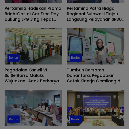
Pertamina Hadirkan Promo
Pertamina Patra Niaga
BrightGas di Car Free Day,
Regional Sulawesi Tinjau
Dukung LPG 3 Kg Tepat
Langsung Pelayanan SPBU
Sasaran
di Makassar, Pastikan
Distribusi Biosolar Berjalan
Optimal
Berita
Berita
Pegadaian Kanwil VI
Tumbuh Bersama
SulSelBarra Maluku
Danantara, Pegadaian
Wujudkan “Anak Berkarya,
Cetak Kinerja Gemilang di
Keluarga Berdaya” Lewat
Semester 1 Tahun 2026
Pameran UMKM dan Bazar
Emas
Berita
Berita