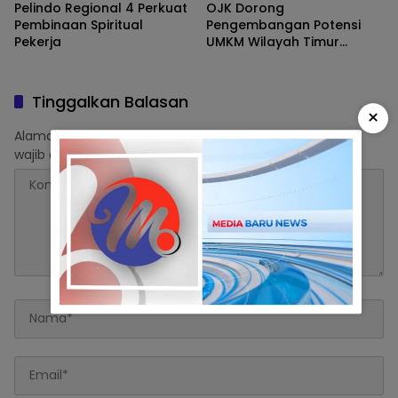
Pelindo Regional 4 Perkuat
OJK Dorong
Pembinaan Spiritual
Pengembangan Potensi
Pekerja
UMKM Wilayah Timur
Melalui Digitalisasi
Keuangan
Tinggalkan Balasan
×
Alamat email Anda tidak akan dipublikasikan.
Ruas yang
wajib ditandai
*