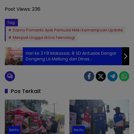
Post Views:
236
Tag:
Danny Pomanto Ajak Pemuda Miliki Kemampuan Update
Menjadi Unggul di Era Teknologi
Hari ke 3 F8 Makassar, 8 SD Antusias Dengar
Dongeng La Mellong dari Dinas
Perpustakaan
Pos Terkait
Berita
Berita