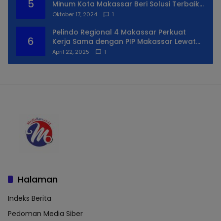
5
Minum Kota Makassar Beri Solusi Terbaik
Untuk Daerah Utara Kota
Oktober 17, 2024
1
Pelindo Regional 4 Makassar Perkuat
6
Kerja Sama dengan PIP Makassar Lewat
Praktek Lapangan
April 22, 2025
1
Halaman
Indeks Berita
Pedoman Media Siber