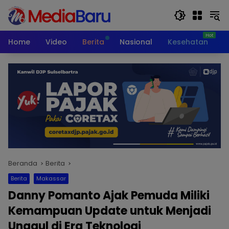
Langsung
ke
konten
Home
Video
Berita
Nasional
Kesehatan
T
Beranda
Berita
Berita
Makassar
Danny Pomanto Ajak Pemuda Miliki
Kemampuan Update untuk Menjadi
Unggul di Era Teknologi