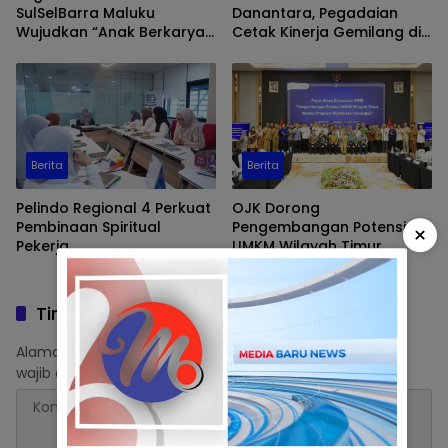
SulSelBarra Maluku
Danantara, Pegadaian
Wujudkan “Anak Berkarya,
Cetak Kinerja Gemilang di
Keluarga Berdaya” Lewat
Semester 1 Tahun 2026
Pameran UMKM dan Bazar
Emas
Berita
Berita
Pelindo Regional 4 Perkuat
OJK Dorong
Pembinaan Spiritual
Pengembangan Potensi
×
Pekerja
UMKM Wilayah Timur
Melalui Digitalisasi
Keuangan
Tinggalkan Balasan
Alamat email Anda tidak akan dipublikasikan.
Ruas yang
wajib ditandai
*