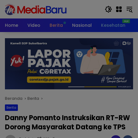
Langsung
ke
konten
Home
Video
Berita
Nasional
Kesehatan
T
Beranda
Berita
Berita
Danny Pomanto Instruksikan RT-RW
Dorong Masyarakat Datang ke TPS