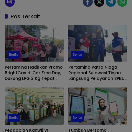
Pos Terkait
Berita
Berita
Pertamina Hadirkan Promo
Pertamina Patra Niaga
BrightGas di Car Free Day,
Regional Sulawesi Tinjau
Dukung LPG 3 Kg Tepat
Langsung Pelayanan SPBU
Sasaran
di Makassar, Pastikan
Distribusi Biosolar Berjalan
Optimal
Berita
Berita
Pegadaian Kanwil VI
Tumbuh Bersama