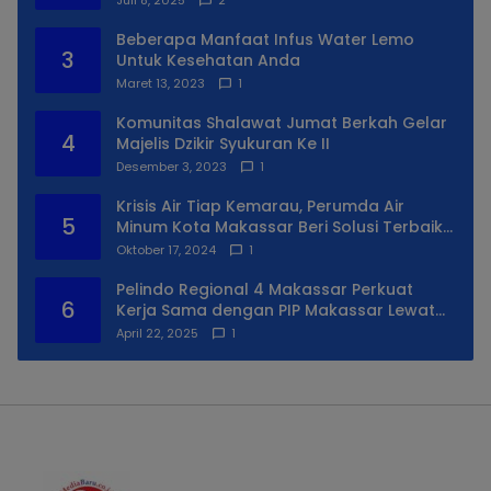
Beberapa Manfaat Infus Water Lemo
3
Untuk Kesehatan Anda
Maret 13, 2023
1
Komunitas Shalawat Jumat Berkah Gelar
4
Majelis Dzikir Syukuran Ke II
Desember 3, 2023
1
Krisis Air Tiap Kemarau, Perumda Air
5
Minum Kota Makassar Beri Solusi Terbaik
Untuk Daerah Utara Kota
Oktober 17, 2024
1
Pelindo Regional 4 Makassar Perkuat
6
Kerja Sama dengan PIP Makassar Lewat
Praktek Lapangan
April 22, 2025
1