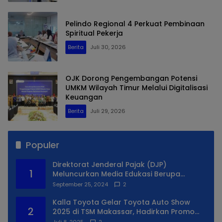
Pelindo Regional 4 Perkuat Pembinaan
Spiritual Pekerja
Berita
Juli 30, 2026
OJK Dorong Pengembangan Potensi
UMKM Wilayah Timur Melalui Digitalisasi
Keuangan
Berita
Juli 29, 2026
Populer
Direktorat Jenderal Pajak (DJP)
1
Meluncurkan Media Edukasi Berupa
Simulator Coretax
September 25, 2024
2
Kalla Toyota Gelar Toyota Auto Show
2
2025 di TSM Makassar, Hadirkan Promo
Spesial
Juli 8, 2025
2