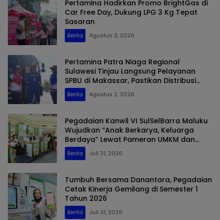
Pertamina Hadirkan Promo BrightGas di
Car Free Day, Dukung LPG 3 Kg Tepat
Sasaran
Berita
Agustus 3, 2026
Pertamina Patra Niaga Regional
Sulawesi Tinjau Langsung Pelayanan
SPBU di Makassar, Pastikan Distribusi
Biosolar Berjalan Optimal
Berita
Agustus 2, 2026
Pegadaian Kanwil VI SulSelBarra Maluku
Wujudkan “Anak Berkarya, Keluarga
Berdaya” Lewat Pameran UMKM dan
Bazar Emas
Berita
Juli 31, 2026
Tumbuh Bersama Danantara, Pegadaian
Cetak Kinerja Gemilang di Semester 1
Tahun 2026
Berita
Juli 31, 2026