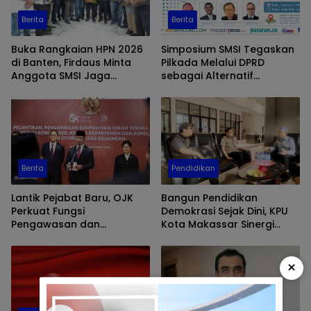
Berita
Berita
Buka Rangkaian HPN 2026
Simposium SMSI Tegaskan
di Banten, Firdaus Minta
Pilkada Melalui DPRD
Anggota SMSI Jaga
sebagai Alternatif
Integritas dan Tak Hanya
Demokrasi
Kejar Kecepatan Berita
Berita
Pendidikan
Lantik Pejabat Baru, OJK
Bangun Pendidikan
Perkuat Fungsi
Demokrasi Sejak Dini, KPU
Pengawasan dan
Kota Makassar Sinergi
Transformasi Organisasi
dengan Cabang Dinas
Pendidikan Sulsel
×