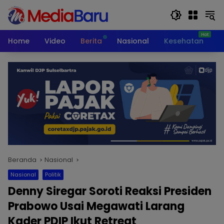
Langsung
ke
konten
Home
Video
Berita
Nasional
Kesehatan
T
Beranda
Nasional
Nasional
Politik
Denny Siregar Soroti Reaksi Presiden
Prabowo Usai Megawati Larang
Kader PDIP Ikut Retreat