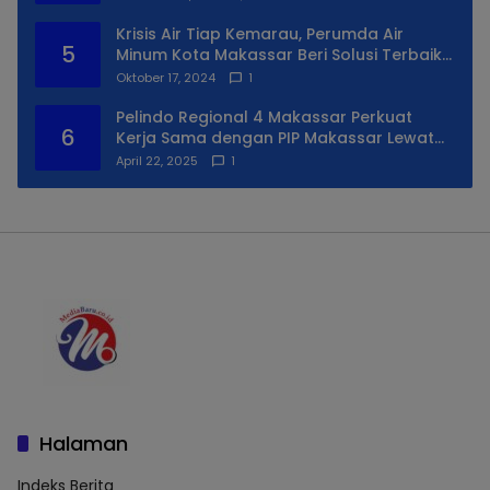
Krisis Air Tiap Kemarau, Perumda Air
5
Minum Kota Makassar Beri Solusi Terbaik
Untuk Daerah Utara Kota
Oktober 17, 2024
1
Pelindo Regional 4 Makassar Perkuat
6
Kerja Sama dengan PIP Makassar Lewat
Praktek Lapangan
April 22, 2025
1
Halaman
Indeks Berita