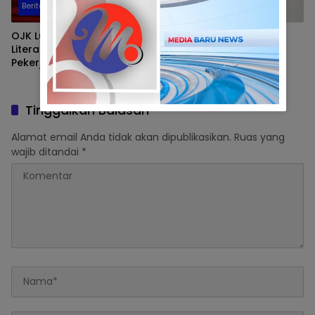
Berita
Berita
OJK Luncurkan Buku Saku
5 Pasal Kontroversi dan
Literasi Keuangan untuk
Multitafsir RUU
Pekerja Migran: “PMI
Perampasan Aset
Cerdas Finansial, Menuju
Indonesia Maju”
Tinggalkan Balasan
Alamat email Anda tidak akan dipublikasikan.
Ruas yang
wajib ditandai
*