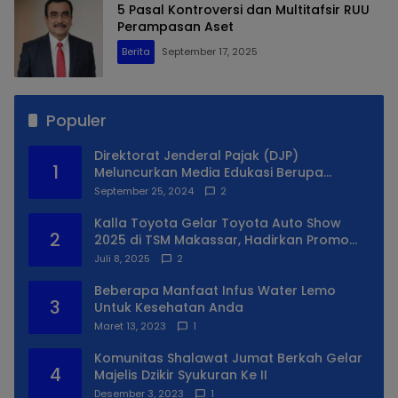
5 Pasal Kontroversi dan Multitafsir RUU
Perampasan Aset
Berita
September 17, 2025
Populer
Direktorat Jenderal Pajak (DJP)
1
Meluncurkan Media Edukasi Berupa
Simulator Coretax
September 25, 2024
2
Kalla Toyota Gelar Toyota Auto Show
2
2025 di TSM Makassar, Hadirkan Promo
Spesial
Juli 8, 2025
2
Beberapa Manfaat Infus Water Lemo
3
Untuk Kesehatan Anda
Maret 13, 2023
1
Komunitas Shalawat Jumat Berkah Gelar
4
Majelis Dzikir Syukuran Ke II
Desember 3, 2023
1