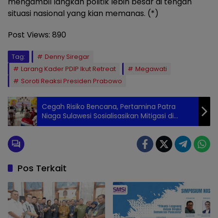
mengambil langkah politik lebih besar di tengah
situasi nasional yang kian memanas. (*)
Post Views:
890
Tag:
Denny Siregar
Larang Kader PDIP Ikut Retreat
Megawati
Soroti Reaksi Presiden Prabowo
Cegah Risiko Bencana, Pertamina Patra
Niaga Sulawesi Sosialisasikan Mitigasi di
Sekolah-sekolah Bitung
Pos Terkait