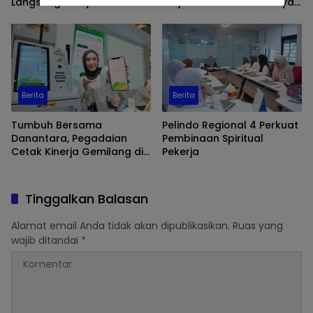
Langsung Pelayanan SPBU
Wujudkan “Anak Berkarya,
di Makassar, Pastikan
Keluarga Berdaya” Lewat
Distribusi Biosolar Berjalan
Pameran UMKM dan Bazar
Optimal
Emas
Berita
Berita
Tumbuh Bersama
Pelindo Regional 4 Perkuat
Danantara, Pegadaian
Pembinaan Spiritual
Cetak Kinerja Gemilang di
Pekerja
Semester 1 Tahun 2026
Tinggalkan Balasan
Alamat email Anda tidak akan dipublikasikan.
Ruas yang
wajib ditandai
*