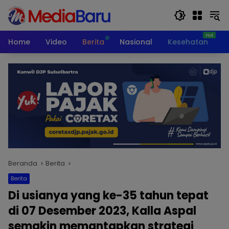
Langsung
ke
konten
Home
Video
Berita
Nasional
Kesehatan
T
Beranda
Berita
Berita
Di usianya yang ke-35 tahun tepat
di 07 Desember 2023, Kalla Aspal
semakin memantapkan strategi