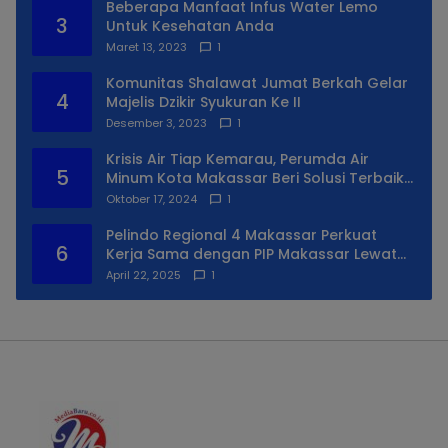
Beberapa Manfaat Infus Water Lemo
3
Untuk Kesehatan Anda
Maret 13, 2023
1
Komunitas Shalawat Jumat Berkah Gelar
4
Majelis Dzikir Syukuran Ke II
Desember 3, 2023
1
Krisis Air Tiap Kemarau, Perumda Air
5
Minum Kota Makassar Beri Solusi Terbaik
Untuk Daerah Utara Kota
Oktober 17, 2024
1
Pelindo Regional 4 Makassar Perkuat
6
Kerja Sama dengan PIP Makassar Lewat
Praktek Lapangan
April 22, 2025
1