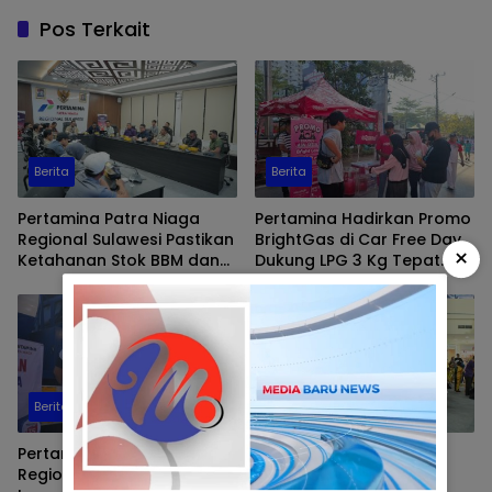
Pos Terkait
Berita
Berita
Pertamina Patra Niaga
Pertamina Hadirkan Promo
Regional Sulawesi Pastikan
BrightGas di Car Free Day,
×
Ketahanan Stok BBM dan
Dukung LPG 3 Kg Tepat
LPG 3 Kg di Bone
Sasaran
Berita
Berita
Pertamina Patra Niaga
Pegadaian Kanwil VI
Regional Sulawesi Tinjau
SulSelBarra Maluku