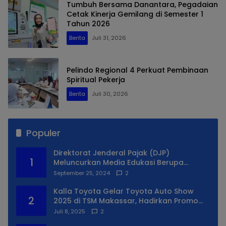
Tumbuh Bersama Danantara, Pegadaian
Cetak Kinerja Gemilang di Semester 1
Tahun 2026
Berita
Juli 31, 2026
Pelindo Regional 4 Perkuat Pembinaan
Spiritual Pekerja
Berita
Juli 30, 2026
Populer
Direktorat Jenderal Pajak (DJP)
1
Meluncurkan Media Edukasi Berupa
Simulator Coretax
September 25, 2024
2
Kalla Toyota Gelar Toyota Auto Show
2
2025 di TSM Makassar, Hadirkan Promo
Spesial
Juli 8, 2025
2