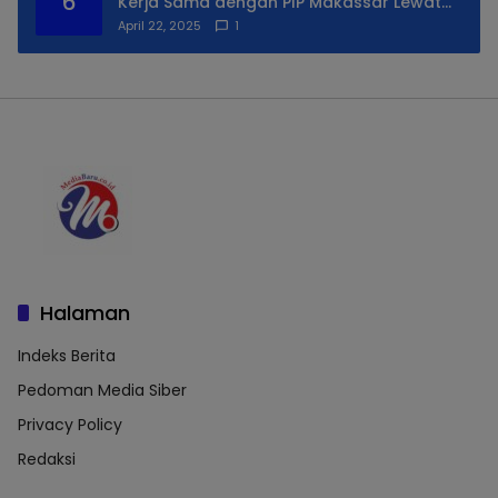
6
Kerja Sama dengan PIP Makassar Lewat
Praktek Lapangan
April 22, 2025
1
Halaman
Indeks Berita
Pedoman Media Siber
Privacy Policy
Redaksi