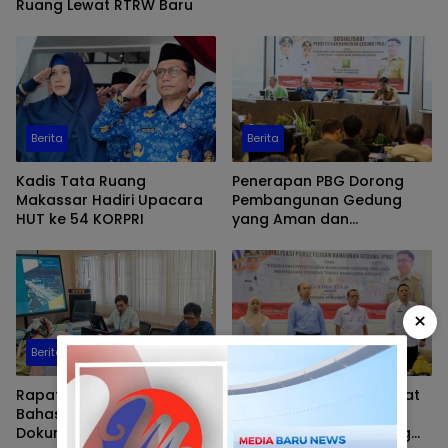
Ruang Lewat RTRW Baru
Berita
Berita
Kadis Tata Ruang
Penerapan PBG Dorong
Makassar Hadiri Upacara
Pembangunan Gedung
HUT ke 54 KORPRI
yang Aman dan
Berkelanjutan di Makassar
×
Berita
Distaru Makassar
Rapat Akhir Tiga Konsultan
Distaru Makassar Perkuat
Bahas Penyempurnaan
Penerapan PBG demi
Dokumen Penataan Ruang
Standar Bangunan yang