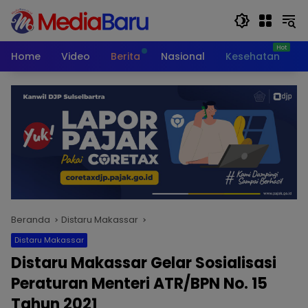
Langsung
ke
konten
Home
Video
Berita
Nasional
Kesehatan
T
Beranda
Distaru Makassar
Distaru Makassar
Distaru Makassar Gelar Sosialisasi
Peraturan Menteri ATR/BPN No. 15
Tahun 2021