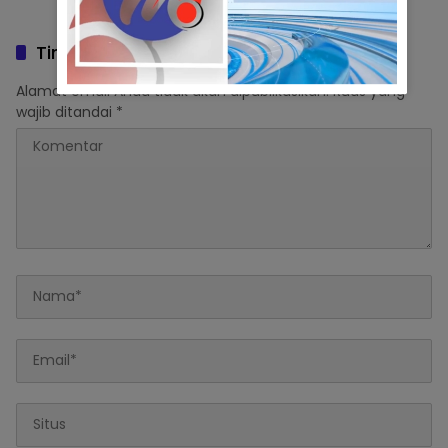
Kota Makassar
Lebih Aman dan
Berkelanjutan
Tinggalkan Balasan
Alamat email Anda tidak akan dipublikasikan.
Ruas yang
wajib ditandai
*