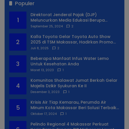
Populer
Direktorat Jenderal Pajak (DJP)
1
Meluncurkan Media Edukasi Berupa
Simulator Coretax
September 25, 2024
2
Kalla Toyota Gelar Toyota Auto Show
2
2025 di TSM Makassar, Hadirkan Promo
Spesial
Juli 8, 2025
2
Beberapa Manfaat Infus Water Lemo
3
Untuk Kesehatan Anda
Maret 13, 2023
1
Komunitas Shalawat Jumat Berkah Gelar
4
Majelis Dzikir Syukuran Ke II
Desember 3, 2023
1
Krisis Air Tiap Kemarau, Perumda Air
5
Minum Kota Makassar Beri Solusi Terbaik
Untuk Daerah Utara Kota
Oktober 17, 2024
1
Pelindo Regional 4 Makassar Perkuat