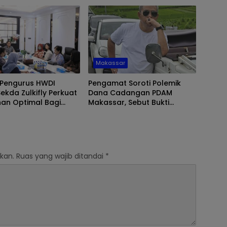
Makassar
 Pengurus HWDI
Pengamat Soroti Polemik
Sekda Zulkifly Perkuat
Dana Cadangan PDAM
nan Optimal Bagi
Makassar, Sebut Bukti
ang Disabilitas di
Ketidakmampuan Direksi
ar
kan.
Ruas yang wajib ditandai
*