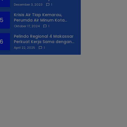
Syukuran Ke II
Desember 3, 2023
1
Krisis Air Tiap Kemarau,
5
Perumda Air Minum Kota
Makassar Beri Solusi Terbaik
Oktober 17, 2024
1
Untuk Daerah Utara Kota
Pelindo Regional 4 Makassar
6
Perkuat Kerja Sama dengan
PIP Makassar Lewat Praktek
April 22, 2025
1
Lapangan