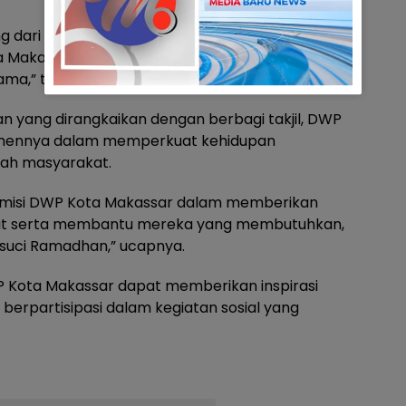
ing dari semangat beramal di bulan suci
a Makassar memberikan wadah untuk bersama-
ma,” tambah Fadliah.
n yang dirangkaikan dengan berbagi takjil, DWP
tmennya dalam memperkuat kehidupan
ah masyarakat.
an misi DWP Kota Makassar dalam memberikan
akat serta membantu mereka yang membutuhkan,
uci Ramadhan,” ucapnya.
DWP Kota Makassar dapat memberikan inspirasi
 berpartisipasi dalam kegiatan sosial yang