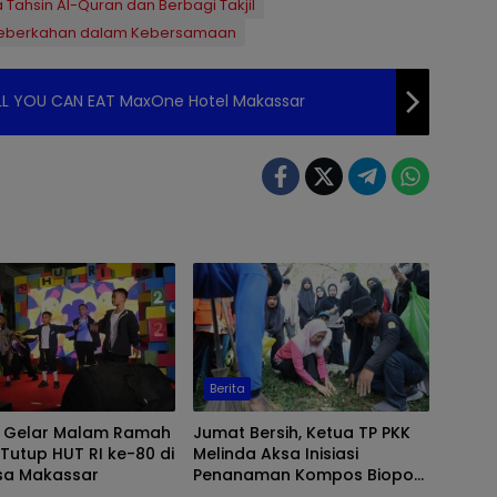
Tahsin Al-Quran dan Berbagi Takjil
Keberkahan dalam Kebersamaan
LL YOU CAN EAT MaxOne Hotel Makassar
Berita
k’ Gelar Malam Ramah
Jumat Bersih, Ketua TP PKK
utup HUT RI ke-80 di
Melinda Aksa Inisiasi
a Makassar
Penanaman Kompos Biopori
di Taman Gajah