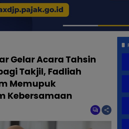
r Gelar Acara Tahsin
gi Takjil, Fadliah
um Memupuk
am Kebersamaan