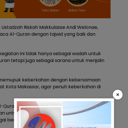
h Ustadzah Riskah Makkulasse Andi Welonae,
a Al-Quran dengan tajwid yang baik dan
egiatan ini tidak hanya sebagai wadah untuk
an tetapi juga sebagai sarana untuk menjalin
m memupuk keberkahan dengan kebersamaan
t Kota Makassar, agar penuh keberkahan di
×
Al-Quran, Fadliah Firman beserta anggota DWP
lan untuk membagikan takjil gratis kepada
agai bentuk kepedulian dan kebaikan dalam