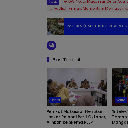
Tag:
DWP Kota Makassar Gelar Acara 
Fadliah Firman: Momentum Memupuk 
PA’BUKA (PAKET BUKA PUASA) A
Pos Terkait
Berita
Berita
Pemkot Makassar Hentikan
‘Intele
Laskar Pelangi Per 1 Oktober,
Tamah T
Alihkan ke Skema PJLP
Mangas