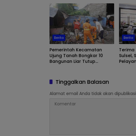
Berita
Berita
Pemerintah Kecamatan
Terima
Ujung Tanah Bongkar 10
Sulsel, 
Bangunan Liar Tutup
Pelaya
Drainase di Jalan Barukang
Penyand
Selatan
Makass
Tinggalkan Balasan
Alamat email Anda tidak akan dipublikasi