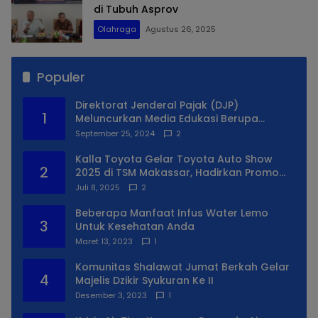
di Tubuh Asprov
Olahraga
Agustus 26, 2025
Populer
Direktorat Jenderal Pajak (DJP)
1
Meluncurkan Media Edukasi Berupa
Simulator Coretax
September 25, 2024
2
Kalla Toyota Gelar Toyota Auto Show
2
2025 di TSM Makassar, Hadirkan Promo
Spesial
Juli 8, 2025
2
Beberapa Manfaat Infus Water Lemo
3
Untuk Kesehatan Anda
Maret 13, 2023
1
Komunitas Shalawat Jumat Berkah Gelar
4
Majelis Dzikir Syukuran Ke II
Desember 3, 2023
1