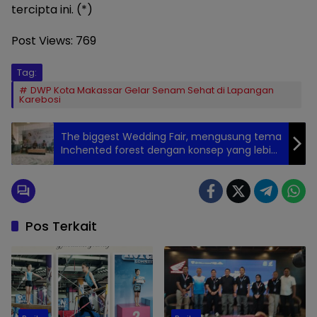
tercipta ini. (*)
Post Views:
769
Tag:
DWP Kota Makassar Gelar Senam Sehat di Lapangan
Karebosi
The biggest Wedding Fair, mengusung tema
Inchented forest dengan konsep yang lebih
medern
Pos Terkait