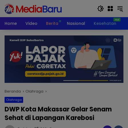
Langsung
ke
konten
Home
Video
Berita
Nasional
Kesehatan
T
Beranda
Olahraga
Olahraga
DWP Kota Makassar Gelar Senam
Sehat di Lapangan Karebosi