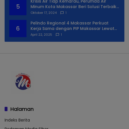
Krisis Air Tiap Kemarau, Perumda Air
5
Minum Kota Makassar Beri Solusi Terbaik
Untuk Daerah Utara Kota
Oktober 17, 2024
1
Pelindo Regional 4 Makassar Perkuat
6
Kerja Sama dengan PIP Makassar Lewat
Praktek Lapangan
April 22, 2025
1
Halaman
Indeks Berita