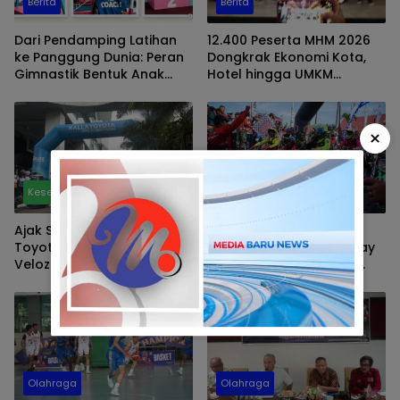
Berita
Berita
Dari Pendamping Latihan
12.400 Peserta MHM 2026
ke Panggung Dunia: Peran
Dongkrak Ekonomi Kota,
Gimnastik Bentuk Anak
Hotel hingga UMKM
Sehat, Mandiri, dan Juara
Diprediksi Panen
Internasional
×
Kesehatan
Olahraga
Ajak Sehat Bareng, Kalla
Pertamina Patra Niaga
Toyota Selenggarakan
Sulawesi Dukung One Day
Veloz Hybrid Fun Run
Trail Troff Hasanuddin:
“Jelajah Butta
Pangrannuangku”
Olahraga
Olahraga