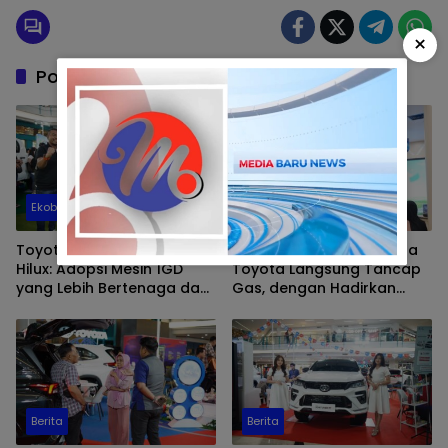
×
Pos Terkait
Ekobis
Berita
Toyota Luncurkan New
Pecah Rekor di Juni! Kalla
Hilux: Adopsi Mesin 1GD
Toyota Langsung Tancap
yang Lebih Bertenaga dan
Gas, dengan Hadirkan
Desain Lebih Gagah, Siap
Event Spesial di Awal Juli
Dukung Produktivitas dan
Adventure
Berita
Berita