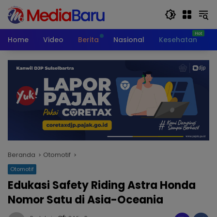
Langsung
ke
konten
Home
Video
Berita
Nasional
Kesehatan
T
Beranda
Otomotif
Otomotif
Edukasi Safety Riding Astra Honda
Nomor Satu di Asia-Oceania