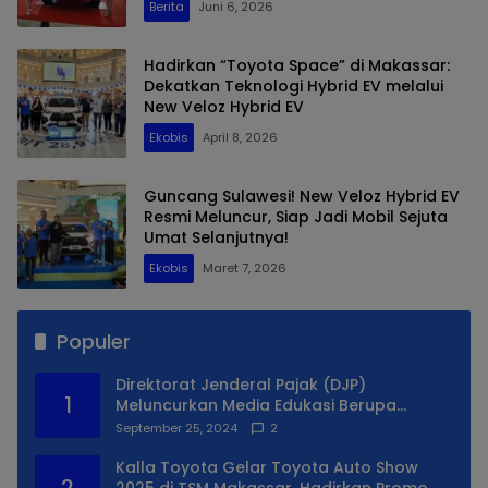
Berita
Juni 6, 2026
Hadirkan “Toyota Space” di Makassar:
Dekatkan Teknologi Hybrid EV melalui
New Veloz Hybrid EV
Ekobis
April 8, 2026
Guncang Sulawesi! New Veloz Hybrid EV
Resmi Meluncur, Siap Jadi Mobil Sejuta
Umat Selanjutnya!
Ekobis
Maret 7, 2026
Populer
Direktorat Jenderal Pajak (DJP)
1
Meluncurkan Media Edukasi Berupa
Simulator Coretax
September 25, 2024
2
Kalla Toyota Gelar Toyota Auto Show