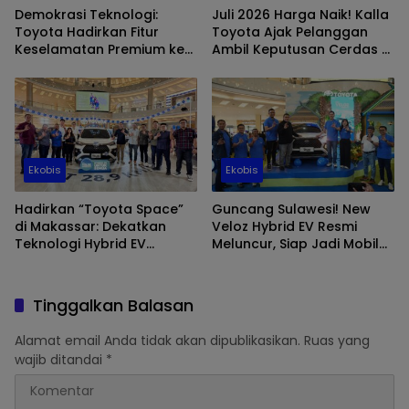
Demokrasi Teknologi:
Juli 2026 Harga Naik! Kalla
Toyota Hadirkan Fitur
Toyota Ajak Pelanggan
Keselamatan Premium ke
Ambil Keputusan Cerdas di
Segmen Menengah
Bulan Juni
Ekobis
Ekobis
Hadirkan “Toyota Space”
Guncang Sulawesi! New
di Makassar: Dekatkan
Veloz Hybrid EV Resmi
Teknologi Hybrid EV
Meluncur, Siap Jadi Mobil
melalui New Veloz Hybrid
Sejuta Umat Selanjutnya!
EV
Tinggalkan Balasan
Alamat email Anda tidak akan dipublikasikan.
Ruas yang
wajib ditandai
*