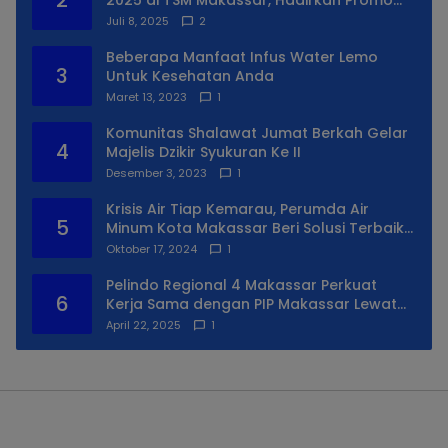
2
2025 di TSM Makassar, Hadirkan Promo
Spesial
Juli 8, 2025
2
Beberapa Manfaat Infus Water Lemo
3
Untuk Kesehatan Anda
Maret 13, 2023
1
Komunitas Shalawat Jumat Berkah Gelar
4
Majelis Dzikir Syukuran Ke II
Desember 3, 2023
1
Krisis Air Tiap Kemarau, Perumda Air
5
Minum Kota Makassar Beri Solusi Terbaik
Untuk Daerah Utara Kota
Oktober 17, 2024
1
Pelindo Regional 4 Makassar Perkuat
6
Kerja Sama dengan PIP Makassar Lewat
Praktek Lapangan
April 22, 2025
1