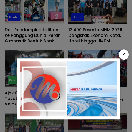
Berita
Berita
Dari Pendamping Latihan
12.400 Peserta MHM 2026
ke Panggung Dunia: Peran
Dongkrak Ekonomi Kota,
Gimnastik Bentuk Anak
Hotel hingga UMKM
Sehat, Mandiri, dan Juara
Diprediksi Panen
Internasional
×
Kesehatan
Olahraga
Ajak Sehat Bareng, Kalla
Pertamina Patra Niaga
Toyota Selenggarakan
Sulawesi Dukung One Day
Veloz Hybrid Fun Run
Trail Troff Hasanuddin:
“Jelajah Butta
Pangrannuangku”