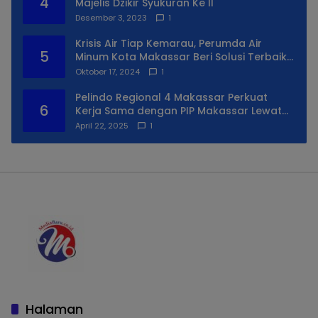
4
Majelis Dzikir Syukuran Ke II
Desember 3, 2023
1
Krisis Air Tiap Kemarau, Perumda Air
5
Minum Kota Makassar Beri Solusi Terbaik
Untuk Daerah Utara Kota
Oktober 17, 2024
1
Pelindo Regional 4 Makassar Perkuat
6
Kerja Sama dengan PIP Makassar Lewat
Praktek Lapangan
April 22, 2025
1
Halaman