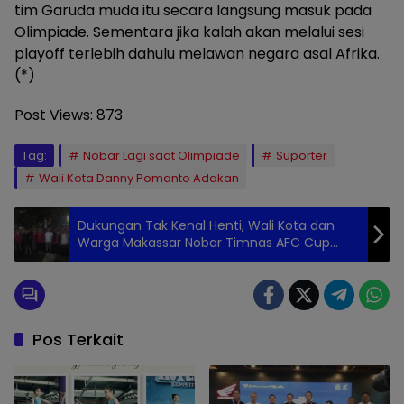
tim Garuda muda itu secara langsung masuk pada
Olimpiade. Sementara jika kalah akan melalui sesi
playoff terlebih dahulu melawan negara asal Afrika.
(*)
Post Views:
873
Tag:
Nobar Lagi saat Olimpiade
Suporter
Wali Kota Danny Pomanto Adakan
Dukungan Tak Kenal Henti, Wali Kota dan
Warga Makassar Nobar Timnas AFC Cup
dengan Penuh Semangat
Pos Terkait