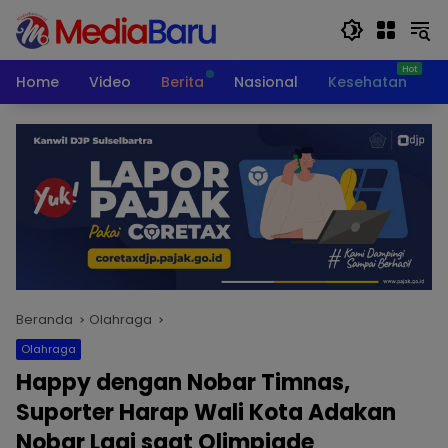
Langsung
ke
konten
Home
Video
Berita
Nasional
Kesehatan
T
Beranda
Olahraga
Olahraga
Happy dengan Nobar Timnas,
Suporter Harap Wali Kota Adakan
Nobar Lagi saat Olimpiade