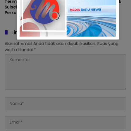
Terima Pengurus HWDI
Pengamat Soroti Polemik
Sulsel, Sekda Zulkifly
Dana Cadangan PDAM
Perkuat Pelayanan Optimal
Makassar, Sebut Bukti
Bagi Penyandang
Ketidakmampuan Direksi
Disabilitas di Makassar
Tinggalkan Balasan
Alamat email Anda tidak akan dipublikasikan.
Ruas yang
wajib ditandai
*