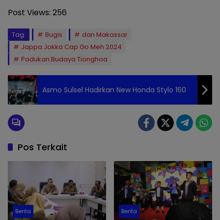
Post Views:
256
Tag:
Bugis
dan Makassar
Jappa Jokka Cap Go Meh 2024
Padukan Budaya Tionghoa
Asmo Sulsel Hadirkan New Honda Stylo 160
Pos Terkait
Berita
Berita