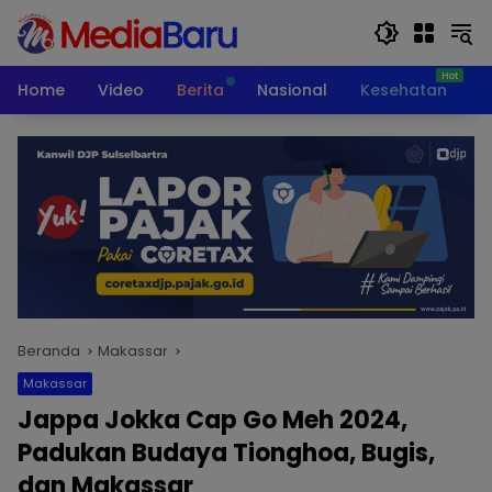
Langsung
ke
konten
Home
Video
Berita
Nasional
Kesehatan
T
Beranda
Makassar
Makassar
Jappa Jokka Cap Go Meh 2024,
Padukan Budaya Tionghoa, Bugis,
dan Makassar