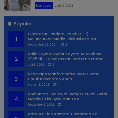
Makassar
Juni 12, 2025
Populer
Direktorat Jenderal Pajak (DJP)
1
Meluncurkan Media Edukasi Berupa
Simulator Coretax
September 25, 2024
2
Kalla Toyota Gelar Toyota Auto Show
2
2025 di TSM Makassar, Hadirkan Promo
Spesial
Juli 8, 2025
2
Beberapa Manfaat Infus Water Lemo
3
Untuk Kesehatan Anda
Maret 13, 2023
1
Komunitas Shalawat Jumat Berkah Gelar
4
Majelis Dzikir Syukuran Ke II
Desember 3, 2023
1
Krisis Air Tiap Kemarau, Perumda Air