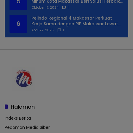
5
Minum Kota Makassar Beri Solusi Terbaik
Untuk Daerah Utara Kota
Oktober 17, 2024
1
Pelindo Regional 4 Makassar Perkuat
6
Kerja Sama dengan PIP Makassar Lewat
Praktek Lapangan
April 22, 2025
1
Halaman
Indeks Berita
Pedoman Media Siber