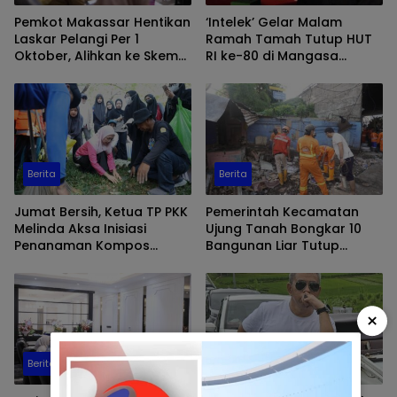
Pemkot Makassar Hentikan
‘Intelek’ Gelar Malam
Laskar Pelangi Per 1
Ramah Tamah Tutup HUT
Oktober, Alihkan ke Skema
RI ke-80 di Mangasa
PJLP
Makassar
Berita
Berita
Jumat Bersih, Ketua TP PKK
Pemerintah Kecamatan
Melinda Aksa Inisiasi
Ujung Tanah Bongkar 10
Penanaman Kompos
Bangunan Liar Tutup
Biopori di Taman Gajah
Drainase di Jalan
Barukang Selatan
×
Berita
Makassar