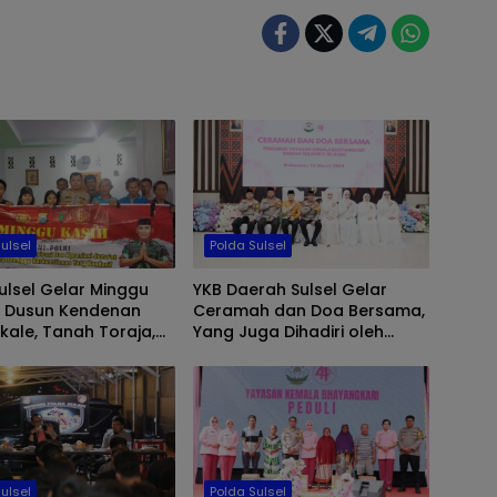
ulsel
Polda Sulsel
ulsel Gelar Minggu
YKB Daerah Sulsel Gelar
Di Dusun Kendenan
Ceramah dan Doa Bersama,
kale, Tanah Toraja,
Yang Juga Dihadiri oleh
Apresiasi Polisi RW
Kapolda Sulsel
ulsel
Polda Sulsel