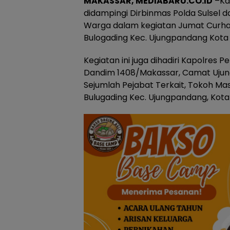
MAKASSAR, MEDIABARU.CO.ID
–Kap
didampingi Dirbinmas Polda Sulsel d
Warga dalam kegiatan Jumat Curhat 
Bulogading Kec. Ujungpandang Kota 
Kegiatan ini juga dihadiri Kapolres
Dandim 1408/Makassar, Camat Ujun
Sejumlah Pejabat Terkait, Tokoh M
Bulugading Kec. Ujungpandang, Kota