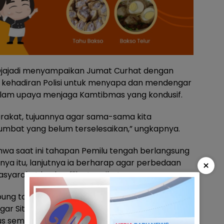
R. Djajadi menyampaikan Jumat Curhat dengan
 kehadiran Polisi untuk menyapa dan mendengar
alam upaya menjaga Kamtibmas yang kondusif.
rakat, tujuannya agar sama-sama kita
umbat yang belum terselesaikan,” ungkapnya.
hwa saat ini tahapan Pemilu tengah berlangsung
hnya itu, lanjutnya ia berharap agar perbedaan
×
syarakat berkonflik atau ribut.
ung ta, Kota ta, kita pegang teguh budaya Kita
 agar Situasi Kamtibmas tetap damai terjaga dan
s semua bergandengan tangan terlibat