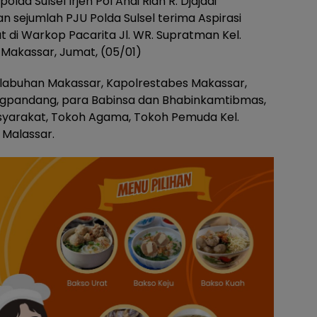
olda Sulsel Irjen Pol Andi Rian R. Djajadi
an sejumlah PJU Polda Sulsel terima Aspirasi
di Warkop Pacarita Jl. WR. Supratman Kel.
Makassar, Jumat, (05/01)
 Pelabuhan Makassar, Kapolrestabes Makassar,
gpandang, para Babinsa dan Bhabinkamtibmas,
asyarakat, Tokoh Agama, Tokoh Pemuda Kel.
 Malassar.