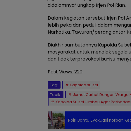
didalamnya” ungkap Irjen Pol Rian.
Dalam kegiatan tersebut Irjen Pol A
lebih peka dan peduli dalam mengant
Narkotika, Tawuran/perang antar K
Diakhir sambutannya Kapolda Sulse
masyarakat untuk menolak segala 
dan tidak terprovokasi isu-isu meny
Post Views:
220
Tag:
Kapolda sulsel
Topik:
Jumat Curhat Dengan Warga 
Kapolda Sulsel Himbau Agar Perbedaan P
Polri Bantu Evakuasi Korban 