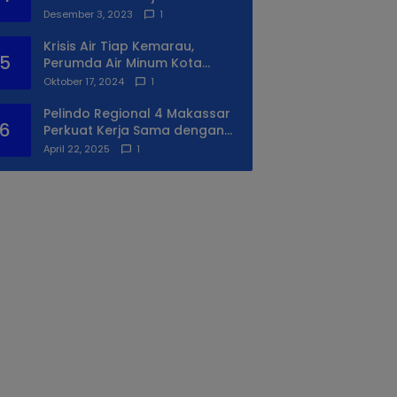
Syukuran Ke II
Desember 3, 2023
1
Krisis Air Tiap Kemarau,
5
Perumda Air Minum Kota
Makassar Beri Solusi Terbaik
Oktober 17, 2024
1
Untuk Daerah Utara Kota
Pelindo Regional 4 Makassar
6
Perkuat Kerja Sama dengan
PIP Makassar Lewat Praktek
April 22, 2025
1
Lapangan