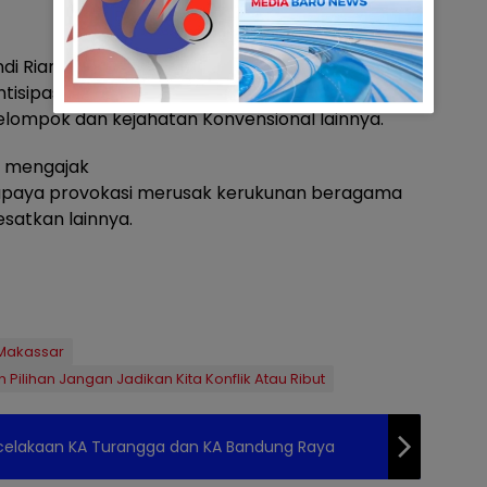
ndi Rian R. Djajadi juga mengajak masyarakat agar
isipasi kejahatan menonjol diwilayahnya, seperti
elompok dan kejahatan Konvensional lainnya.
l mengajak
upaya provokasi merusak kerukunan beragama
esatkan lainnya.
Makassar
ilihan Jangan Jadikan Kita Konflik Atau Ribut
Kecelakaan KA Turangga dan KA Bandung Raya