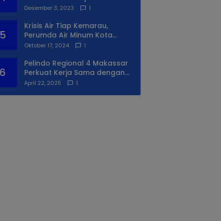
Syukuran Ke II
Desember 3, 2023
1
Krisis Air Tiap Kemarau,
5
Perumda Air Minum Kota
Makassar Beri Solusi Terbaik
Oktober 17, 2024
1
Untuk Daerah Utara Kota
Pelindo Regional 4 Makassar
6
Perkuat Kerja Sama dengan
PIP Makassar Lewat Praktek
April 22, 2025
1
Lapangan