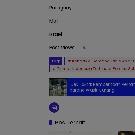
Paraguay
Mali
Israel
Post Views:
664
Tag:
Kandas di Semifinal Piala Asia 
Timnas Indonesia Terhindar Potensi Sat
Cek Fakta: Pemberitaan Pertan
karena Wasit Curang
Pos Terkait