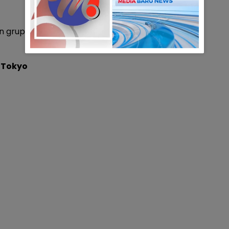
n grup negara lantaran bercokol Prancis,
 Tokyo