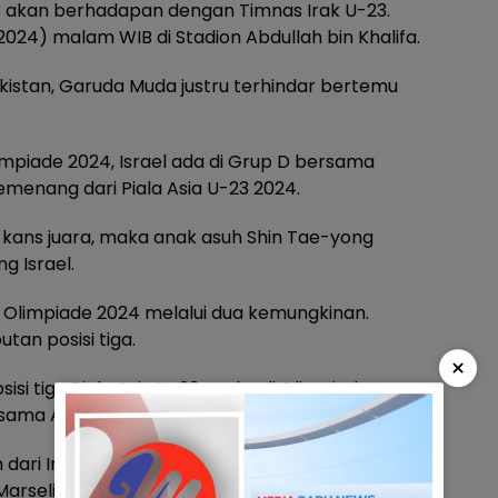
23 akan berhadapan dengan Timnas Irak U-23.
2024) malam WIB di Stadion Abdullah bin Khalifa.
istan, Garuda Muda justru terhindar bertemu
impiade 2024, Israel ada di Grup D bersama
emenang dari Piala Asia U-23 2024.
 kans juara, maka anak asuh Shin Tae-yong
g Israel.
os Olimpiade 2024 melalui dua kemungkinan.
an posisi tiga.
×
sisi tiga Piala Asia U-23, maka di Olimpiade,
sama Argentina, Maroko, dan Ukraina.
 dari Irak dan harus menjalani playoff melawan
 Marselino Ferdinan dan kawan-kawan lolos ke