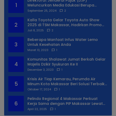
Direktorat Jenderal Pajak (DJP)
1
Meluncurkan Media Edukasi Berupa
Simulator Coretax
September 25, 2024
2
Kalla Toyota Gelar Toyota Auto Show
2
2025 di TSM Makassar, Hadirkan Promo
Spesial
Juli 8, 2025
2
Beberapa Manfaat Infus Water Lemo
3
Untuk Kesehatan Anda
Maret 13, 2023
1
Komunitas Shalawat Jumat Berkah Gelar
4
Majelis Dzikir Syukuran Ke II
Desember 3, 2023
1
Krisis Air Tiap Kemarau, Perumda Air
5
Minum Kota Makassar Beri Solusi Terbaik
Untuk Daerah Utara Kota
Oktober 17, 2024
1
Pelindo Regional 4 Makassar Perkuat
6
Kerja Sama dengan PIP Makassar Lewat
Praktek Lapangan
April 22, 2025
1