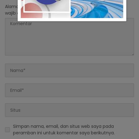
Alamat email Anda tidak akan dipublikasikan.
Ruas yang
wajib ditandai
*
Simpan nama, email, dan situs web saya pada
peramban ini untuk komentar saya berikutnya.