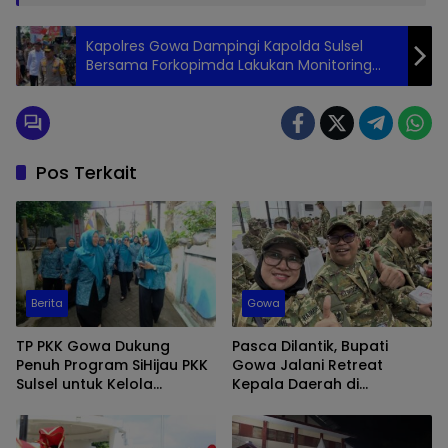
Kapolres Gowa Dampingi Kapolda Sulsel
Bersama Forkopimda Lakukan Monitoring
Pemilu 2024 di Kabupaten Gowa
Pos Terkait
Berita
Gowa
TP PKK Gowa Dukung
Pasca Dilantik, Bupati
Penuh Program SiHijau PKK
Gowa Jalani Retreat
Sulsel untuk Kelola
Kepala Daerah di
Sampah dan Penghijauan
Magelang