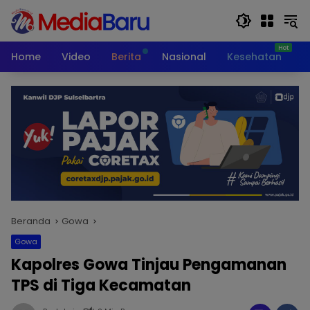
Langsung
ke
konten
Home
Video
Berita
Nasional
Kesehatan
T
Beranda
Gowa
Gowa
Kapolres Gowa Tinjau Pengamanan
TPS di Tiga Kecamatan