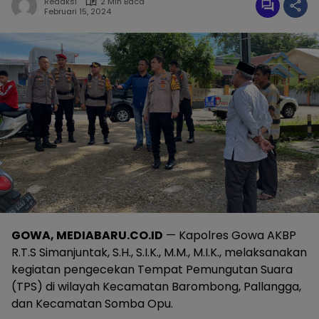
Redaksi
2 Min Baca
Februari 15, 2024
GOWA, MEDIABARU.CO.ID
— Kapolres Gowa AKBP
R.T.S Simanjuntak, S.H., S.I.K., M.M., M.I.K., melaksanakan
kegiatan pengecekan Tempat Pemungutan Suara
(TPS) di wilayah Kecamatan Barombong, Pallangga,
dan Kecamatan Somba Opu.