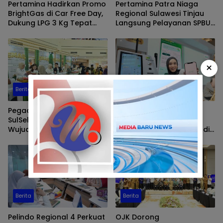
Pertamina Hadirkan Promo
Pertamina Patra Niaga
BrightGas di Car Free Day,
Regional Sulawesi Tinjau
Dukung LPG 3 Kg Tepat
Langsung Pelayanan SPBU
Sasaran
di Makassar, Pastikan
Distribusi Biosolar Berjalan
Optimal
×
Berita
Berita
Pegadaian Kanwil VI
Tumbuh Bersama
SulSelBarra Maluku
Danantara, Pegadaian
Wujudkan “Anak Berkarya,
Cetak Kinerja Gemilang di
Keluarga Berdaya” Lewat
Semester 1 Tahun 2026
Pameran UMKM dan Bazar
Emas
Berita
Berita
Pelindo Regional 4 Perkuat
OJK Dorong