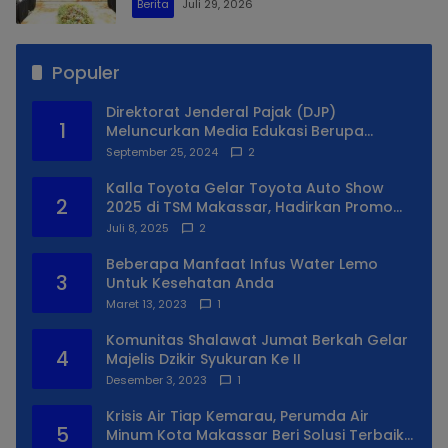
Berita
Juli 29, 2026
Populer
Direktorat Jenderal Pajak (DJP)
1
Meluncurkan Media Edukasi Berupa
Simulator Coretax
September 25, 2024
2
Kalla Toyota Gelar Toyota Auto Show
2
2025 di TSM Makassar, Hadirkan Promo
Spesial
Juli 8, 2025
2
Beberapa Manfaat Infus Water Lemo
3
Untuk Kesehatan Anda
Maret 13, 2023
1
Komunitas Shalawat Jumat Berkah Gelar
4
Majelis Dzikir Syukuran Ke II
Desember 3, 2023
1
Krisis Air Tiap Kemarau, Perumda Air
5
Minum Kota Makassar Beri Solusi Terbaik