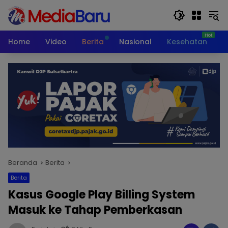
Langsung
ke
konten
Home
Video
Berita
Nasional
Kesehatan
T
Beranda
Berita
Berita
Kasus Google Play Billing System
Masuk ke Tahap Pemberkasan