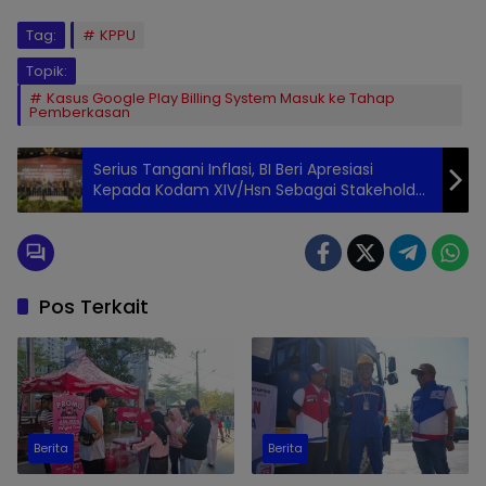
Tag:
KPPU
Topik:
Kasus Google Play Billing System Masuk ke Tahap
Pemberkasan
Serius Tangani Inflasi, BI Beri Apresiasi
Kepada Kodam XIV/Hsn Sebagai Stakeholder
Daerah Mitra Strategis Pengendalian Inflasi
Terbaik Provinsi Sulsel Tahun 2023
Pos Terkait
Berita
Berita