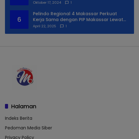
Untuk Daerah Utara Kota
Oktober 17, 2024
1
Pelindo Regional 4 Makassar Perkuat
6
Kerja Sama dengan PIP Makassar Lewat
Praktek Lapangan
April 22, 2025
1
Halaman
Indeks Berita
Pedoman Media Siber
Privacy Policy