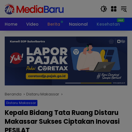
Langsung
ke
konten
Home
Video
Berita
Nasional
Kesehatan
T
Beranda
Distaru Makassar
Distaru Makassar
Kepala Bidang Tata Ruang Distaru
Makassar Sukses Ciptakan Inovasi
PESILAT