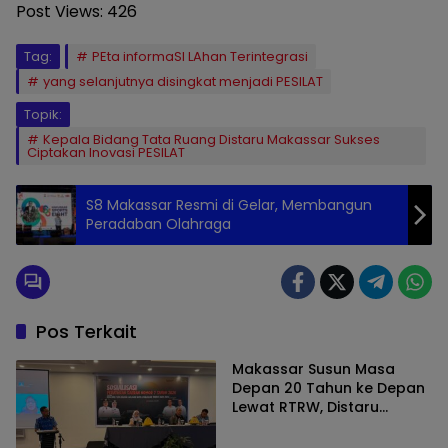
Post Views:
426
Tag:
PEta informaSI LAhan Terintegrasi
yang selanjutnya disingkat menjadi PESILAT
Topik:
Kepala Bidang Tata Ruang Distaru Makassar Sukses
Ciptakan Inovasi PESILAT
S8 Makassar Resmi di Gelar, Membangun
Peradaban Olahraga
Pos Terkait
Makassar Susun Masa
Depan 20 Tahun ke Depan
Lewat RTRW, Distaru
Gencar Sosialisasi