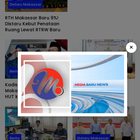
Distaru Makassar
RTH Makassar Baru 9%!
Distaru Kebut Penataan
Ruang Lewat RTRW Baru
×
Berita
Berita
Kadis Tata Ruang
Penerapan PBG Dorong
Makassar Hadiri Upacara
Pembangunan Gedung
HUT ke 54 KORPRI
yang Aman dan
Berkelanjutan di Makassar
Berita
Distaru Makassar