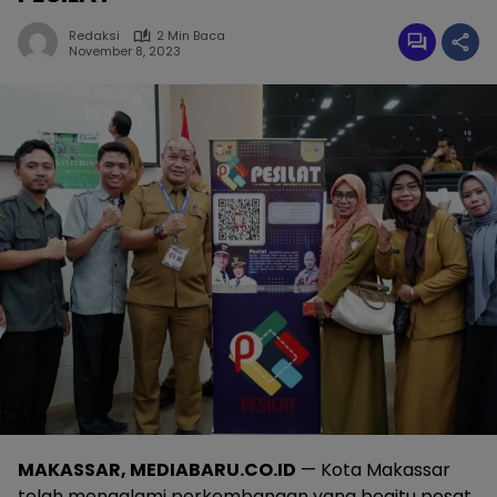
Redaksi
2 Min Baca
November 8, 2023
MAKASSAR, MEDIABARU.CO.ID
— Kota Makassar
telah mengalami perkembangan yang begitu pesat,