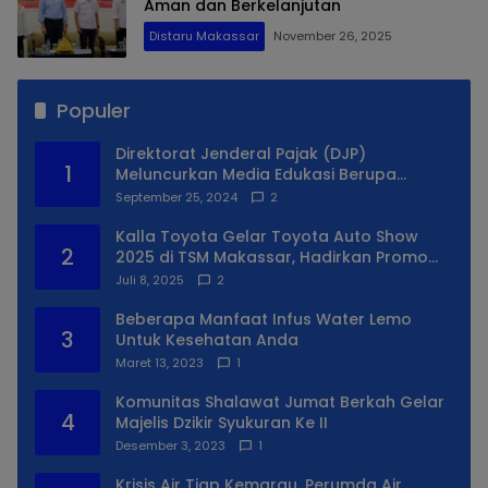
Aman dan Berkelanjutan
Distaru Makassar
November 26, 2025
Populer
Direktorat Jenderal Pajak (DJP)
1
Meluncurkan Media Edukasi Berupa
Simulator Coretax
September 25, 2024
2
Kalla Toyota Gelar Toyota Auto Show
2
2025 di TSM Makassar, Hadirkan Promo
Spesial
Juli 8, 2025
2
Beberapa Manfaat Infus Water Lemo
3
Untuk Kesehatan Anda
Maret 13, 2023
1
Komunitas Shalawat Jumat Berkah Gelar
4
Majelis Dzikir Syukuran Ke II
Desember 3, 2023
1
Krisis Air Tiap Kemarau, Perumda Air