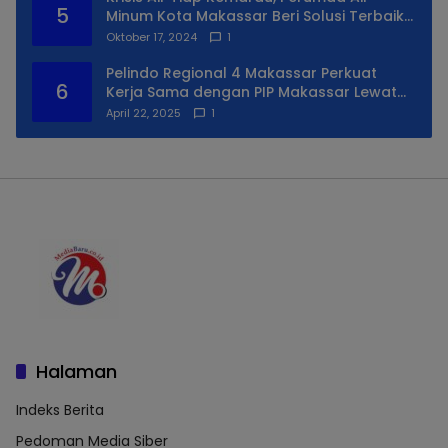
5
Minum Kota Makassar Beri Solusi Terbaik
Untuk Daerah Utara Kota
Oktober 17, 2024
1
Pelindo Regional 4 Makassar Perkuat
6
Kerja Sama dengan PIP Makassar Lewat
Praktek Lapangan
April 22, 2025
1
Halaman
Indeks Berita
Pedoman Media Siber