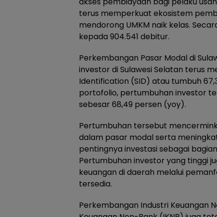
akses pembiayaan bagi pelaku usaha 
terus memperkuat ekosistem pemb
mendorong UMKM naik kelas. Secara 
kepada 904.541 debitur.
Perkembangan Pasar Modal di Sulawe
investor di Sulawesi Selatan terus 
Identification (SID) atau tumbuh 67
portofolio, pertumbuhan investor t
sebesar 68,49 persen (yoy).
Pertumbuhan tersebut mencerminka
dalam pasar modal serta meningk
pentingnya investasi sebagai bagia
Pertumbuhan investor yang tinggi j
keuangan di daerah melalui pemanf
tersedia.
Perkembangan Industri Keuangan Non 
Keuangan Non-Bank (IKNB) juga te