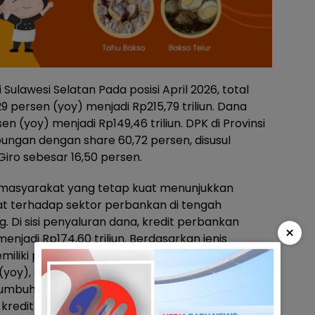
lawesi Selatan Pada posisi April 2026, total
 persen (yoy) menjadi Rp215,79 triliun. Dana
n (yoy) menjadi Rp149,46 triliun. DPK di Provinsi
bungan dengan share 60,72 persen, disusul
iro sebesar 16,50 persen.
asyarakat yang tetap kuat menunjukkan
t terhadap sektor perbankan di tengah
Di sisi penyaluran dana, kredit perbankan
×
njadi Rp174,60 triliun. Berdasarkan jenis
miliki pangsa sebesar 52,36 persen dan berhasil
(yoy), sementara itu kredit konsumtif memiliki
mbuh tinggi sebesar 8,74 persen (yoy). Jika
 kredit produktif yang disalurkan pada sektor