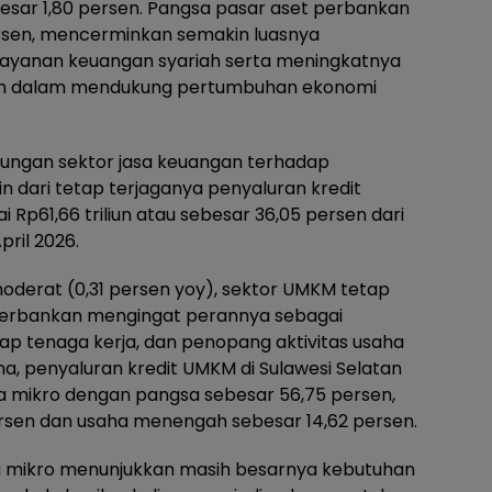
esar 1,80 persen. Pangsa pasar aset perbankan
ersen, mencerminkan semakin luasnya
ayanan keuangan syariah serta meningkatnya
riah dalam mendukung pertumbuhan ekonomi
kungan sektor jasa keuangan terhadap
 dari tetap terjaganya penyaluran kredit
p61,66 triliun atau sebesar 36,05 persen dari
pril 2026.
oderat (0,31 persen yoy), sektor UMKM tetap
perbankan mengingat perannya sebagai
p tenaga kerja, dan penopang aktivitas usaha
a, penyaluran kredit UMKM di Sulawesi Selatan
a mikro dengan pangsa sebesar 56,75 persen,
persen dan usaha menengah sebesar 14,62 persen.
a mikro menunjukkan masih besarnya kebutuhan