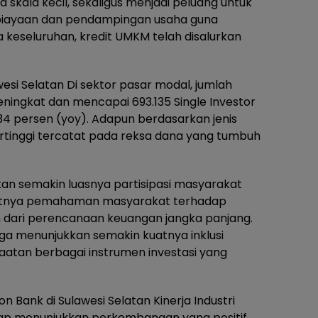
skala kecil, sekaligus menjadi peluang untuk
iayaan dan pendampingan usaha guna
keseluruhan, kredit UMKM telah disalurkan
si Selatan Di sektor pasar modal, jumlah
meningkat dan mencapai 693.135 Single Investor
,34 persen (yoy). Adapun berdasarkan jenis
ertinggi tercatat pada reksa dana yang tumbuh
n semakin luasnya partisipasi masyarakat
atnya pemahaman masyarakat terhadap
n dari perencanaan keuangan jangka panjang.
uga menunjukkan semakin kuatnya inklusi
aatan berbagai instrumen investasi yang
Bank di Sulawesi Selatan Kinerja Industri
tap menunjukkan perkembangan yang positif