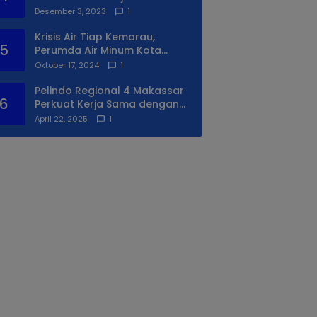
Syukuran Ke II
Desember 3, 2023
1
Krisis Air Tiap Kemarau,
5
Perumda Air Minum Kota
Makassar Beri Solusi Terbaik
Oktober 17, 2024
1
Untuk Daerah Utara Kota
Pelindo Regional 4 Makassar
6
Perkuat Kerja Sama dengan
PIP Makassar Lewat Praktek
April 22, 2025
1
Lapangan