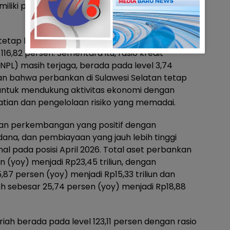
iki porsi terbesar dengan share 21,86 persen
tetap berjalan dengan baik yang tercermin dari
116,82 persen. Sementara itu, rasio kredit
PL) masih terjaga, berada pada level 3,74
an bahwa perbankan di Sulawesi Selatan tetap
tuk mendukung aktivitas ekonomi dengan
tian dan pengelolaan risiko yang memadai.
kan perkembangan yang positif dengan
na, dan pembiayaan yang jauh lebih tinggi
l pada posisi April 2026. Total aset perbankan
 (yoy) menjadi Rp23,45 triliun, dengan
 persen (yoy) menjadi Rp15,33 triliun dan
 sebesar 25,74 persen (yoy) menjadi Rp18,88
iah berada pada level 123,11 persen dengan rasio