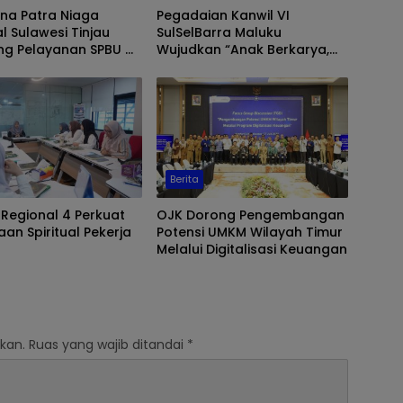
na Patra Niaga
Pegadaian Kanwil VI
l Sulawesi Tinjau
SulSelBarra Maluku
ng Pelayanan SPBU di
Wujudkan “Anak Berkarya,
r, Pastikan Distribusi
Keluarga Berdaya” Lewat
r Berjalan Optimal
Pameran UMKM dan Bazar
Emas
Berita
 Regional 4 Perkuat
OJK Dorong Pengembangan
an Spiritual Pekerja
Potensi UMKM Wilayah Timur
Melalui Digitalisasi Keuangan
kan.
Ruas yang wajib ditandai
*