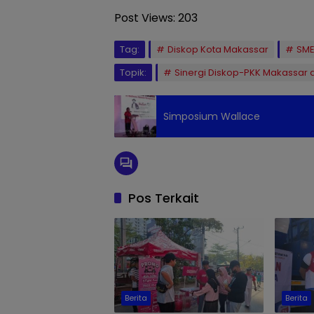
Post Views:
203
Tag:
Diskop Kota Makassar
SME
Topik:
Sinergi Diskop-PKK Makassar 
Simposium Wallace
Pos Terkait
Berita
Berita