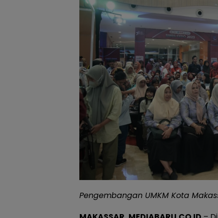
Pengembangan UMKM Kota Makassar
MAKASSAR, MEDIABARU.CO.ID
– D