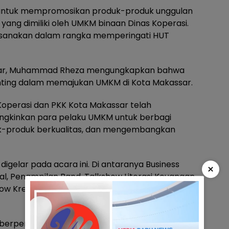
untuk mempromosikan produk-produk unggulan
 yang dimiliki oleh UMKM binaan Dinas Koperasi.
ilaksanakan dalam rangka memperingati HUT
ssar, Muhammad Rheza mengungkapkan bahwa
nting dalam memajukan UMKM di Kota Makassar.
 Koperasi dan PKK Kota Makassar telah
gkinkan para pelaku UMKM untuk berbagi
-produk berkualitas, dan mengembangkan
igelar pada acara ini. Di antaranya Business
×
al, Penampilan Band, Talkshow Literasi Keuangan,
how Kredit Usaha Rakyat, dan Lomba Inovasi
 berperan penting dalam kesuksesan acara ini,