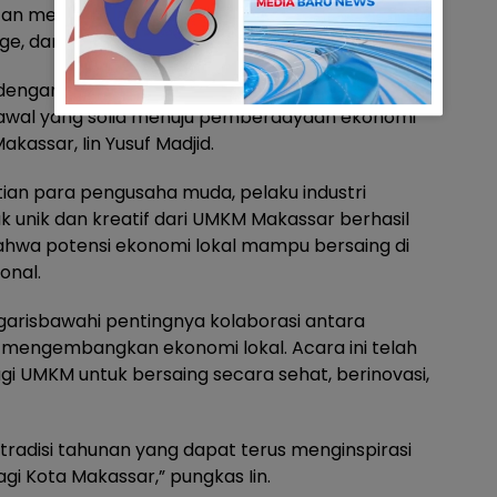
tan menarik seperti Lomba Inovasi Produk PKK,
nge, dan Lomba Kreasi Payung PKK.
 dengan Dinas Koperasi untuk memajukan UMKM
kah awal yang solid menuju pemberdayaan ekonomi
akassar, Iin Yusuf Madjid.
ian para pengusaha muda, pelaku industri
uk unik dan kreatif dari UMKM Makassar berhasil
hwa potensi ekonomi lokal mampu bersaing di
onal.
arisbawahi pentingnya kolaborasi antara
mengembangkan ekonomi lokal. Acara ini telah
 UMKM untuk bersaing secara sehat, berinovasi,
 tradisi tahunan yang dapat terus menginspirasi
i Kota Makassar,” pungkas Iin.