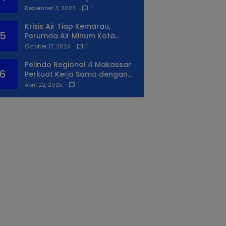
Syukuran Ke II
Desember 3, 2023
1
Krisis Air Tiap Kemarau,
5
Perumda Air Minum Kota
Makassar Beri Solusi Terbaik
Oktober 17, 2024
1
Untuk Daerah Utara Kota
Pelindo Regional 4 Makassar
6
Perkuat Kerja Sama dengan
PIP Makassar Lewat Praktek
April 22, 2025
1
Lapangan