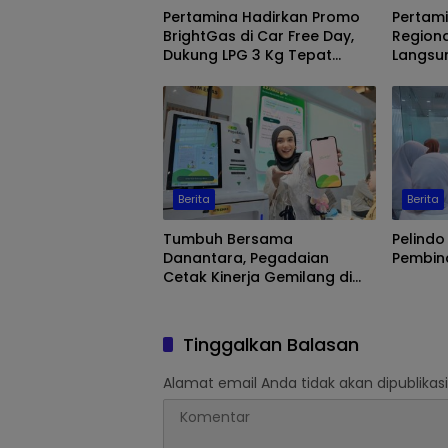
Pertamina Hadirkan Promo
Pertami
BrightGas di Car Free Day,
Regiona
Dukung LPG 3 Kg Tepat
Langsu
Sasaran
Makassa
Biosola
Berita
Berita
Tumbuh Bersama
Pelindo
Danantara, Pegadaian
Pembina
Cetak Kinerja Gemilang di
Semester 1 Tahun 2026
Tinggalkan Balasan
Alamat email Anda tidak akan dipublikasi