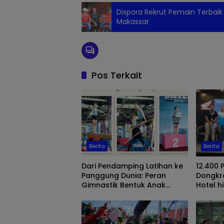
Dispora Rekrut Pemain Terbaik
Makassar
Pos Terkait
Berita
Berita
Dari Pendamping Latihan ke
12.400
Panggung Dunia: Peran
Dongkr
Gimnastik Bentuk Anak
Hotel 
Sehat, Mandiri, dan Juara
Dipredi
Internasional