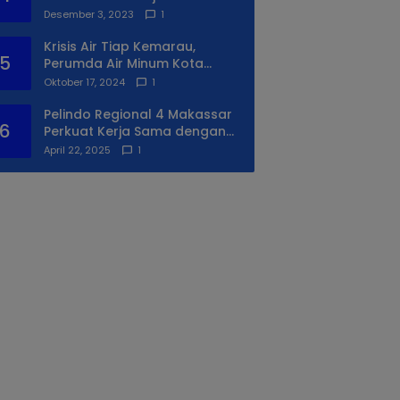
Syukuran Ke II
Desember 3, 2023
1
Krisis Air Tiap Kemarau,
5
Perumda Air Minum Kota
Makassar Beri Solusi Terbaik
Oktober 17, 2024
1
Untuk Daerah Utara Kota
Pelindo Regional 4 Makassar
6
Perkuat Kerja Sama dengan
PIP Makassar Lewat Praktek
April 22, 2025
1
Lapangan