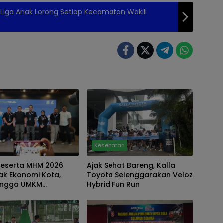
 Liga Anak Lorong Setiap Kecamatan Wakili
Kesehatan
 Peserta MHM 2026
Ajak Sehat Bareng, Kalla
ak Ekonomi Kota,
Toyota Selenggarakan Veloz
hingga UMKM
Hybrid Fun Run
ksi Panen