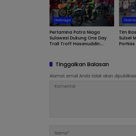
Olahraga
Olahr
Pertamina Patra Niaga
Tim Bas
Sulawesi Dukung One Day
Sulsel 
Trail Troff Hasanuddin:
PorNas 
“Jelajah Butta
Back C
Pangrannuangku”
Tinggalkan Balasan
Alamat email Anda tidak akan dipublikasi