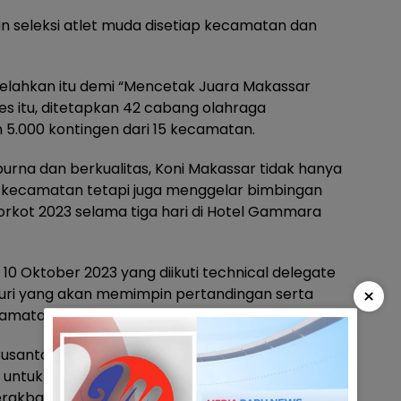
n seleksi atlet muda disetiap kecamatan dan
elahkan itu demi “Mencetak Juara Makassar
ses itu, ditetapkan 42 cabang olahraga
5.000 kontingen dari 15 kecamatan.
rna dan berkualitas, Koni Makassar tidak hanya
i kecamatan tetapi juga menggelar bimbingan
rkot 2023 selama tiga hari di Hotel Gammara
10 Oktober 2023 yang diikuti technical delegate
×
 juri yang akan memimpin pertandingan serta
camatan.
 Susanto dalam sambutan pembukaannya
r untuk memantapkan persiapan
akbar di Kota Makassar ini.