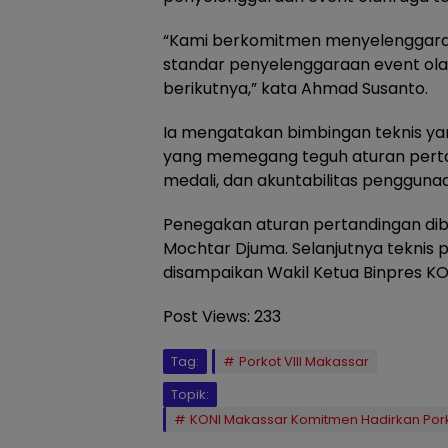
“Kami berkomitmen menyelenggaraka
standar penyelenggaraan event ola
berikutnya,” kata Ahmad Susanto.
Ia mengatakan bimbingan teknis yan
yang memegang teguh aturan perta
medali, dan akuntabilitas pengguna
Penegakan aturan pertandingan di
Mochtar Djuma. Selanjutnya teknis
disampaikan Wakil Ketua Binpres KO
Post Views:
233
Tag:
Porkot VIII Makassar
Topik:
KONI Makassar Komitmen Hadirkan Porkot