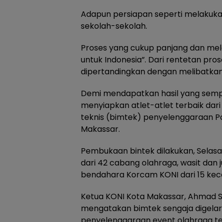
Adapun persiapan seperti melakuka
sekolah-sekolah.
Proses yang cukup panjang dan mel
untuk Indonesia”. Dari rentetan pro
dipertandingkan dengan melibatkan 
Demi mendapatkan hasil yang sempu
menyiapkan atlet-atlet terbaik dar
teknis (bimtek) penyelenggaraan Po
Makassar.
Pembukaan bintek dilakukan, Selasa 
dari 42 cabang olahraga, wasit dan
bendahara Korcam KONI dari 15 ke
Ketua KONI Kota Makassar, Ahmad
mengatakan bimtek sengaja digela
penyelenggaraan event olahraga ter