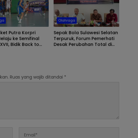
aga
Olahraga
ket Putra Korpri
Sepak Bola Sulawesi Selatan
Melaju ke Semifinal
Terpuruk, Forum Pemerhati
XVII, Bidik Back to
Desak Perubahan Total di
hampion
Tubuh Asprov
kan.
Ruas yang wajib ditandai
*