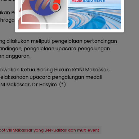
n Porkot yang berkualitas yang kelak menjadi
hraga dan menjadi rule model untuk Porkot
g dilakukan meliputi pengelolaan pertandingan
ndingan, pengelolaan upacara pengalungan
an anggaran.
bawakan Ketua Bidang Hukum KONI Makassar,
 pelaksanaan upacara pengalungan medali
NI Makassar, Dr Hasyim. (*)
 VIII Makassar yang Berkualitas dan multi event