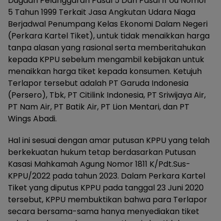
Dugaan Pelanggaran Pasal 5 Dan Pasal 11 Uu Nomor
5 Tahun 1999 Terkait Jasa Angkutan Udara Niaga
Berjadwal Penumpang Kelas Ekonomi Dalam Negeri
(Perkara Kartel Tiket), untuk tidak menaikkan harga
tanpa alasan yang rasional serta memberitahukan
kepada KPPU sebelum mengambil kebijakan untuk
menaikkan harga tiket kepada konsumen. Ketujuh
Terlapor tersebut adalah PT Garuda Indonesia
(Persero), Tbk, PT Citilink Indonesia, PT Sriwijaya Air,
PT Nam Air, PT Batik Air, PT Lion Mentari, dan PT
Wings Abadi.
Hal ini sesuai dengan amar putusan KPPU yang telah
berkekuatan hukum tetap berdasarkan Putusan
Kasasi Mahkamah Agung Nomor 1811 K/Pdt.Sus-
KPPU/2022 pada tahun 2023. Dalam Perkara Kartel
Tiket yang diputus KPPU pada tanggal 23 Juni 2020
tersebut, KPPU membuktikan bahwa para Terlapor
secara bersama-sama hanya menyediakan tiket