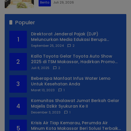
Berita
Juli 29, 2026
Populer
Direktorat Jenderal Pajak (DJP)
1
Meluncurkan Media Edukasi Berupa
Simulator Coretax
September 25, 2024
2
Kalla Toyota Gelar Toyota Auto Show
2
2025 di TSM Makassar, Hadirkan Promo
Spesial
Juli 8, 2025
2
Beberapa Manfaat Infus Water Lemo
3
Untuk Kesehatan Anda
Maret 13, 2023
1
Komunitas Shalawat Jumat Berkah Gelar
4
Majelis Dzikir Syukuran Ke II
Desember 3, 2023
1
Krisis Air Tiap Kemarau, Perumda Air
5
Minum Kota Makassar Beri Solusi Terbaik