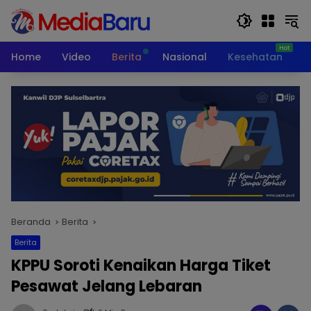
Langsung
ke
konten
Home
Video
Berita
Nasional
Kesehatan
T
Beranda
Berita
Berita
KPPU Soroti Kenaikan Harga Tiket
Pesawat Jelang Lebaran