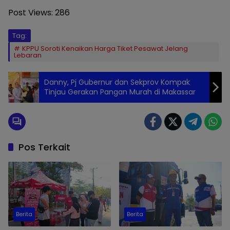
Post Views:
286
Tag:
KPPU Soroti Kenaikan Harga Tiket Pesawat Jelang
Lebaran
Danny, Pj Gubernur dan Sekprov Kompak
Tinjau Gerakan Pangan Murah di Makassar
Pos Terkait
Berita
Berita