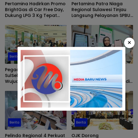
Pertamina Hadirkan Promo
Pertamina Patra Niaga
BrightGas di Car Free Day,
Regional Sulawesi Tinjau
Dukung LPG 3 Kg Tepat
Langsung Pelayanan SPBU
Sasaran
di Makassar, Pastikan
Distribusi Biosolar Berjalan
Optimal
×
Berita
Berita
Pegadaian Kanwil VI
Tumbuh Bersama
SulSelBarra Maluku
Danantara, Pegadaian
Wujudkan “Anak Berkarya,
Cetak Kinerja Gemilang di
Keluarga Berdaya” Lewat
Semester 1 Tahun 2026
Pameran UMKM dan Bazar
Emas
Berita
Berita
Pelindo Regional 4 Perkuat
OJK Dorong