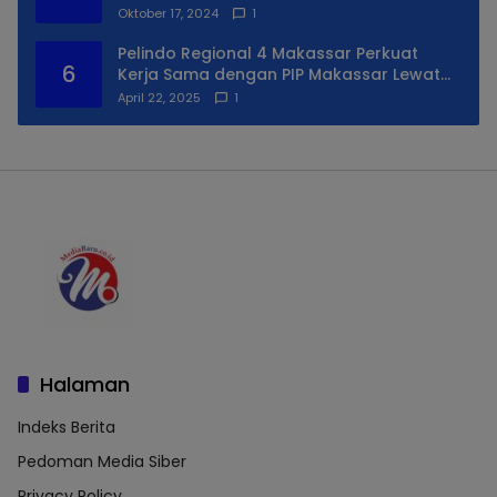
Untuk Daerah Utara Kota
Oktober 17, 2024
1
Pelindo Regional 4 Makassar Perkuat
6
Kerja Sama dengan PIP Makassar Lewat
Praktek Lapangan
April 22, 2025
1
Halaman
Indeks Berita
Pedoman Media Siber
Privacy Policy