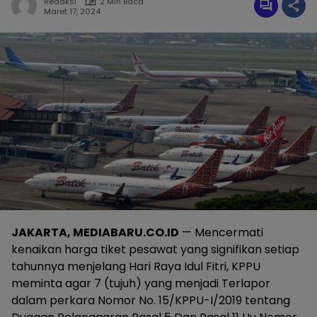
Redaksi
2 Min Baca
Maret 17, 2024
JAKARTA, MEDIABARU.CO.ID
— Mencermati
kenaikan harga tiket pesawat yang signifikan setiap
tahunnya menjelang Hari Raya Idul Fitri, KPPU
meminta agar 7 (tujuh) yang menjadi Terlapor
dalam perkara Nomor No. 15/KPPU-I/2019 tentang