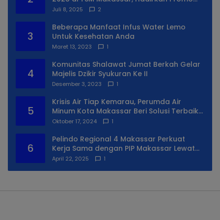
Spesial
Juli 8, 2025
2
Beberapa Manfaat Infus Water Lemo
3
Untuk Kesehatan Anda
Maret 13, 2023
1
Komunitas Shalawat Jumat Berkah Gelar
4
Majelis Dzikir Syukuran Ke II
Desember 3, 2023
1
Krisis Air Tiap Kemarau, Perumda Air
5
Minum Kota Makassar Beri Solusi Terbaik
Untuk Daerah Utara Kota
Oktober 17, 2024
1
Pelindo Regional 4 Makassar Perkuat
6
Kerja Sama dengan PIP Makassar Lewat
Praktek Lapangan
April 22, 2025
1