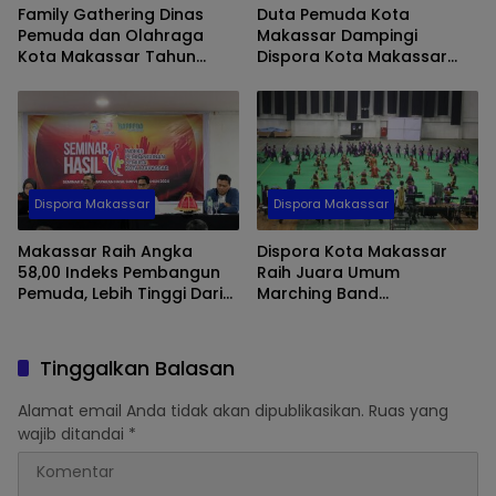
Family Gathering Dinas
Duta Pemuda Kota
Pemuda dan Olahraga
Makassar Dampingi
Kota Makassar Tahun
Dispora Kota Makassar
2024, Tumbuhkan
Salurkan Bantuan di
Kebersamaan dan
Kecamatan Manggala
Harmoni
Dispora Makassar
Dispora Makassar
Makassar Raih Angka
Dispora Kota Makassar
58,00 Indeks Pembangun
Raih Juara Umum
Pemuda, Lebih Tinggi Dari
Marching Band
Nasional
Competition (BMBC) 2024
Tinggalkan Balasan
Alamat email Anda tidak akan dipublikasikan.
Ruas yang
wajib ditandai
*