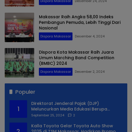
Dispora Makassar
Desember 24, 2024
Makassar Raih Angka 58,00 Indeks
Pembangun Pemuda, Lebih Tinggi Dari
Nasional
Dispora Makassar
Desember 4, 2024
Dispora Kota Makassar Raih Juara
Umum Marching Band Competition
(BMBC) 2024
Dispora Makassar
Desember 2, 2024
Populer
Direktorat Jenderal Pajak (DJP)
1
Meluncurkan Media Edukasi Berupa
Simulator Coretax
September 25, 2024
2
Kalla Toyota Gelar Toyota Auto Show
2
2025 di TSM Makassar, Hadirkan Promo