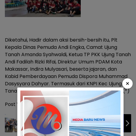
Diketahui, Hadir dalam aksi bersih-bersih itu, Plt
Kepala Dinas Pemuda Andi Engka, Camat Ujung
Tanah Amanda Syahwaldi, Ketua TP PKK Ujung Tanah
Andi Fadilah Rizki Rifai, Direktur Umum PDAM Kota
Makassar, Indira Mulyasari, beserta jajaran, dan
Kabid Pemberdayaan Pemuda Dispora Muhammad
×
Dasysyara Dahyar. Termasuk dari KNPI Kec Ujung
Tanah yang jumlahnya total sekitar 200 personel.(*)
Post Views:
208
Jelang Penilaian Adipura, Seluruh OPD
Makassar Serentak Galakkan Kerja Bakti