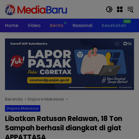
Langsung
ke
konten
Home
Video
Berita
Nasional
Kesehatan
T
Beranda
Dispora Makassar
Dispora Makassar
Libatkan Ratusan Relawan, 18 Ton
Sampah berhasil diangkat di giat
APPATTASA