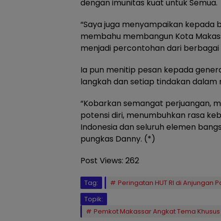
dengan imunitas kuat untuk Semua.
“Saya juga menyampaikan kepada ber
membahu membangun Kota Makassar
menjadi percontohan dari berbagai 
Ia pun menitip pesan kepada genera
langkah dan setiap tindakan dala
“Kobarkan semangat perjuangan, ma
potensi diri, menumbuhkan rasa keb
Indonesia dan seluruh elemen bangsa,
pungkas Danny. (*)
Post Views:
262
Tag:
Peringatan HUT RI di Anjungan Pa
Topik:
Pemkot Makassar Angkat Tema Khusus “