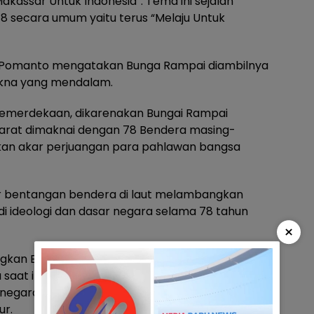
assar Untuk Indonesia”. Tema ini sejalan
 secara umum yaitu terus “Melaju Untuk
n Pomanto mengatakan Bunga Rampai diambilnya
makna yang mendalam.
Kemerdekaan, dikarenakan Bungai Rampai
darat dimaknai dengan 78 Bendera masing-
an akar perjuangan para pahlawan bangsa
er bentangan bendera di laut melambangkan
i ideologi dan dasar negara selama 78 tahun
×
gkan Bunga kemerdekaan yang sedang dinikmati
saat ini yang berasal dari 5 Bunga sila-sila
egara yang sangat disegani di seluruh dunia
ur.