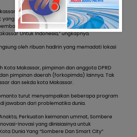
kassar memperingati momen bersejarah. Harus
t yang terus merefleksikan semangat Bangsa
n pembangunan dan berkolaborasi bersama.
assar Untuk Indonesia,” ungkapnya.
gsung oleh ribuan hadirin yang memadati lokasi
tah Kota Makassar, pimpinan dan anggota DPRD
dan pimpinan daerah (forkopimda) lainnya. Tak
ssar dan sekda kota Makassar.
 Pomanto turut menyampaikan beberapa program
di jawaban dari problematika dunia.
ai Anakta, Perkuatan keimanan ummat, Sombere
ovasi-inovasi yang diinisiasinya untuk
ota Dunia Yang “Sombere Dan Smart City”