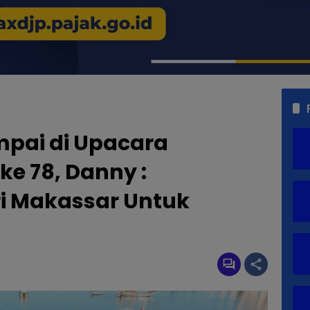
pai di Upacara
ke 78, Danny :
i Makassar Untuk