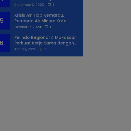
Syukuran Ke II
Desember 3, 2023
1
Krisis Air Tiap Kemarau,
5
Perumda Air Minum Kota
Makassar Beri Solusi Terbaik
Oktober 17, 2024
1
Untuk Daerah Utara Kota
Pelindo Regional 4 Makassar
6
Perkuat Kerja Sama dengan
PIP Makassar Lewat Praktek
April 22, 2025
1
Lapangan