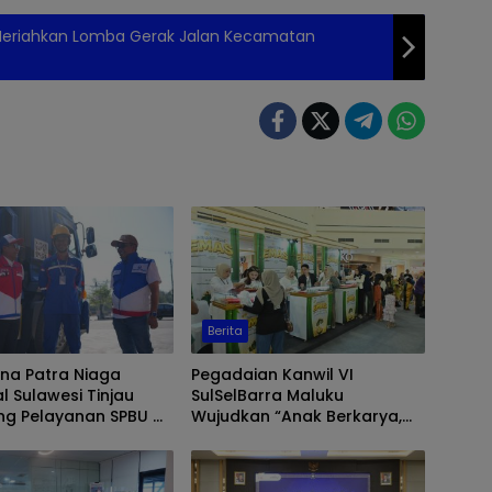
, Meriahkan Lomba Gerak Jalan Kecamatan
Berita
na Patra Niaga
Pegadaian Kanwil VI
l Sulawesi Tinjau
SulSelBarra Maluku
ng Pelayanan SPBU di
Wujudkan “Anak Berkarya,
r, Pastikan Distribusi
Keluarga Berdaya” Lewat
r Berjalan Optimal
Pameran UMKM dan Bazar
Emas