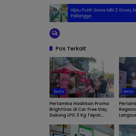
Hijau Putih Siswa MIN 2 Gowa
Pallangga
Pos Terkait
Berita
Berita
Pertamina Hadirkan Promo
Pertami
BrightGas di Car Free Day,
Regiona
Dukung LPG 3 Kg Tepat
Langsu
Sasaran
Makassa
Biosola