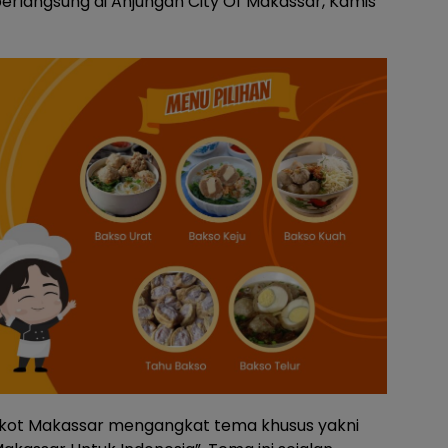
erlangsung di Anjungan City Of Makassar, Kamis
mkot Makassar mengangkat tema khusus yakni