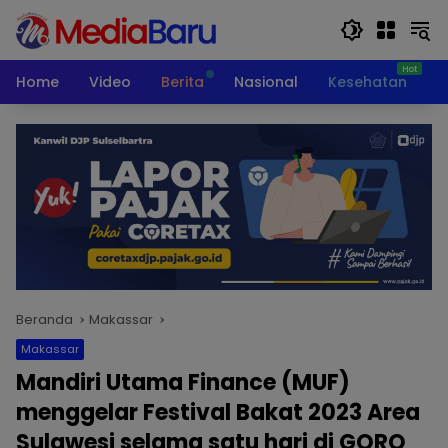
Langsung
ke
konten
Home
Video
Berita
Nasional
Kesehatan
T
Beranda
Makassar
Makassar
Mandiri Utama Finance (MUF)
menggelar Festival Bakat 2023 Area
Sulawesi selama satu hari di GORO