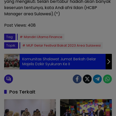
yang mengikuti. Selain bertabur hadiah akan banyak
keseruan tentunya, kata Andi afni Ildan (HCBP
Manager area Sulawesi).(*)
Post Views:
408
Tag:
Mandiri Utama Finance
Topik:
MUF Gelar Festival Bakat 2023 Area Sulawesi
Komunitas Shalawat Jumat Berkah Gelar
Majelis Dzikir Syukuran Ke II
Pos Terkait