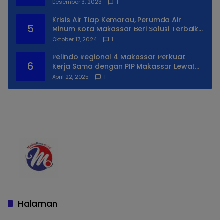
Desember 3, 2023
1
Krisis Air Tiap Kemarau, Perumda Air
5
Minum Kota Makassar Beri Solusi Terbaik
Untuk Daerah Utara Kota
Oktober 17, 2024
1
Pelindo Regional 4 Makassar Perkuat
6
Kerja Sama dengan PIP Makassar Lewat
Praktek Lapangan
April 22, 2025
1
Halaman