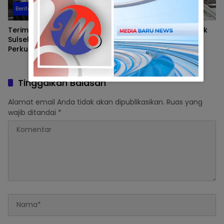
Berita
Makassar
Terima Pengurus HWDI
Pengamat Soroti Polemik
Sulsel, Sekda Zulkifly
Dana Cadangan PDAM
Perkuat Pelayanan Optimal
Makassar, Sebut Bukti
Bagi Penyandang
Ketidakmampuan Direksi
Disabilitas di Makassar
Tinggalkan Balasan
Alamat email Anda tidak akan dipublikasikan.
Ruas yang
wajib ditandai
*