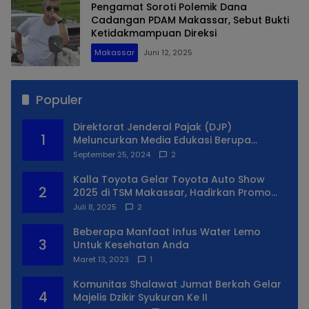
Pengamat Soroti Polemik Dana
Cadangan PDAM Makassar, Sebut Bukti
Ketidakmampuan Direksi
Makassar
Juni 12, 2025
Populer
Direktorat Jenderal Pajak (DJP)
1
Meluncurkan Media Edukasi Berupa
Simulator Coretax
September 25, 2024
2
Kalla Toyota Gelar Toyota Auto Show
2
2025 di TSM Makassar, Hadirkan Promo
Spesial
Juli 8, 2025
2
Beberapa Manfaat Infus Water Lemo
3
Untuk Kesehatan Anda
Maret 13, 2023
1
Komunitas Shalawat Jumat Berkah Gelar
4
Majelis Dzikir Syukuran Ke II