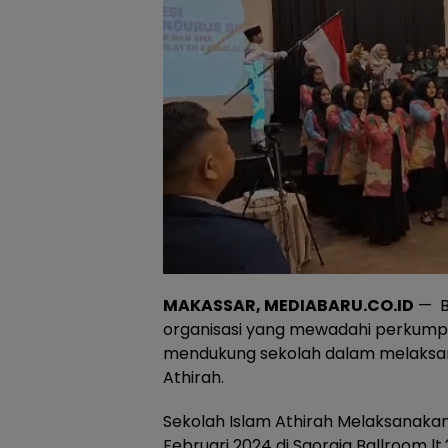
MAKASSAR, MEDIABARU.CO.ID
— B
organisasi yang mewadahi perkumpu
mendukung sekolah dalam melaksan
Athirah.
Sekolah Islam Athirah Melaksanakan
Februari 2024 di Saoraja Ballroom lt