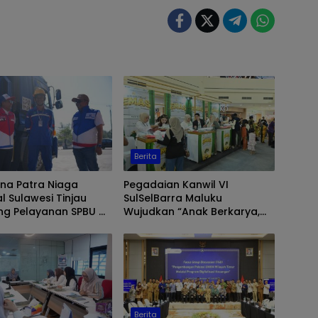
Berita
na Patra Niaga
Pegadaian Kanwil VI
l Sulawesi Tinjau
SulSelBarra Maluku
ng Pelayanan SPBU di
Wujudkan “Anak Berkarya,
r, Pastikan Distribusi
Keluarga Berdaya” Lewat
r Berjalan Optimal
Pameran UMKM dan Bazar
Emas
Berita