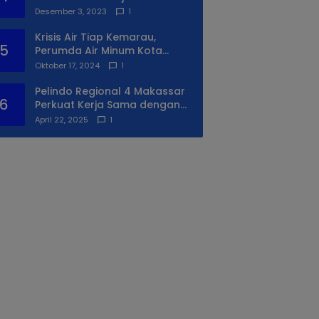
Syukuran Ke II
Desember 3, 2023
1
Krisis Air Tiap Kemarau,
5
Perumda Air Minum Kota
Makassar Beri Solusi Terbaik
Oktober 17, 2024
1
Untuk Daerah Utara Kota
Pelindo Regional 4 Makassar
6
Perkuat Kerja Sama dengan
PIP Makassar Lewat Praktek
April 22, 2025
1
Lapangan