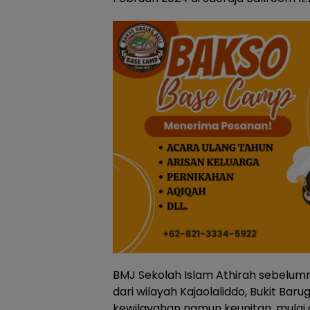
BMJ Sekolah Islam Athirah sebelumn
dari wilayah Kajaolaliddo, Bukit Baru
kewilayahan namun keunitan, mulai