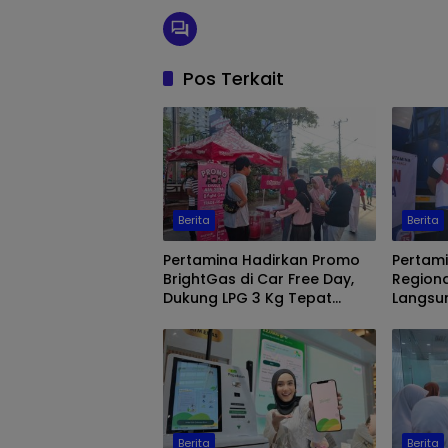
Pos Terkait
Berita
Berita
Pertamina Hadirkan Promo
Pertami
BrightGas di Car Free Day,
Regiona
Dukung LPG 3 Kg Tepat
Langsu
Sasaran
Makassa
Biosola
Berita
Berita