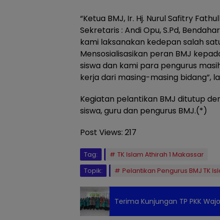
“Ketua BMJ, Ir. Hj. Nurul Safitry Fathul
Sekretaris : Andi Opu, S.Pd, Bendaha
kami laksanakan kedepan salah sat
Mensosialisasikan peran BMJ kepad
siswa dan kami para pengurus masi
kerja dari masing-masing bidang”, la
Kegiatan pelantikan BMJ ditutup de
siswa, guru dan pengurus BMJ.(*)
Post Views:
217
Tag:
TK Islam Athirah 1 Makassar
Topik:
Pelantikan Pengurus BMJ TK Is
Terima Kunjungan TP PKK Wajo, I