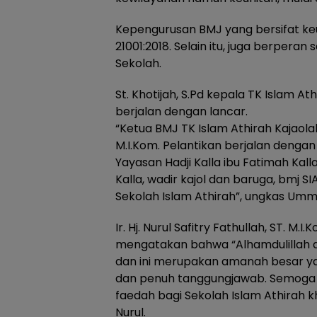
Kepengurusan BMJ yang bersifat keu
21001:2018. Selain itu, juga berper
Sekolah.
St. Khotijah, S.Pd kepala TK Islam
berjalan dengan lancar.
“Ketua BMJ TK Islam Athirah Kajaolalid
M.I.Kom. Pelantikan berjalan dengan
Yayasan Hadji Kalla ibu Fatimah Kall
Kalla, wadir kajol dan baruga, bmj 
Sekolah Islam Athirah”, ungkas Umm
Ir. Hj. Nurul Safitry Fathullah, ST. M
mengatakan bahwa “Alhamdulillah d
dan ini merupakan amanah besar ya
dan penuh tanggungjawab. Semoga 
faedah bagi Sekolah Islam Athirah k
Nurul.