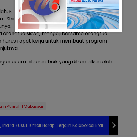
lah, ST,. M.I.Kom, Wakil Ketua : Risna Aras,
ra : Shinta, SH. Insya Allah program yang akan
unya,
a orangtua siswa, mengaji bersama orangtua
h harus rapat kerja untuk membuat program
njutnya.
ngan acara hiburan, baik yang ditampilkan oleh
lam Athirah 1 Makassar
ndira Yusuf Ismail Harap Terjalin Kolaborasi Erat