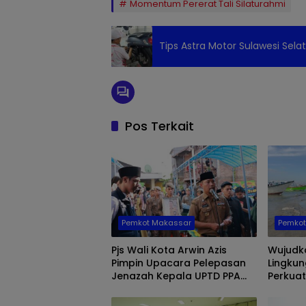
Momentum Pererat Tali Silaturahmi
Tips Astra Motor Sulawesi Sela
Pos Terkait
Pemkot Makassar
Pemko
Pjs Wali Kota Arwin Azis
Wujudk
Pimpin Upacara Pelepasan
Lingku
Jenazah Kepala UPTD PPA
Perkuat
Makassar Muslimin
Penata
Hasbullah
Persa