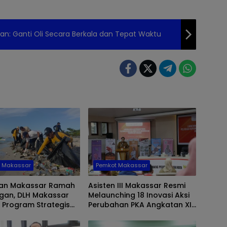
tan: Ganti Oli Secara Berkala dan Tepat Waktu
t Makassar
Pemkot Makassar
an Makassar Ramah
Asisten III Makassar Resmi
ngan, DLH Makassar
Melaunching 18 Inovasi Aksi
 Program Strategis
Perubahan PKA Angkatan XII
an Sistem
dan XIII
mpahan