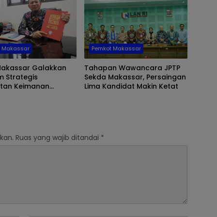
t Makassar
Pemkot Makassar
Makassar Galakkan
Tahapan Wawancara JPTP
 Strategis
Sekda Makassar, Persaingan
atan Keimanan
Lima Kandidat Makin Ketat
”
kan.
Ruas yang wajib ditandai
*