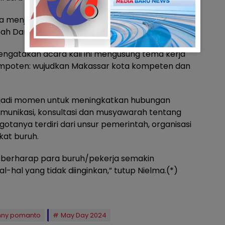
menjadi fasilitator, mediator, sedangkan
ambah Danny Pomanto.
ngatakan acara kali ini mengusung tema kerja
mpoten: wujudkan Makassar kota kompeten dan
enjadi momen untuk meningkatkan hubungan
 komunikasi, konsultasi dan musyawarah tentang
tanya terdiri dari unsur pemerintah, organisasi
kat buruh.
ta berharap para buruh/pekerja semakin
-hal yang tidak diinginkan,” tutup Nielma.(*)
nny pomanto
May Day 2024