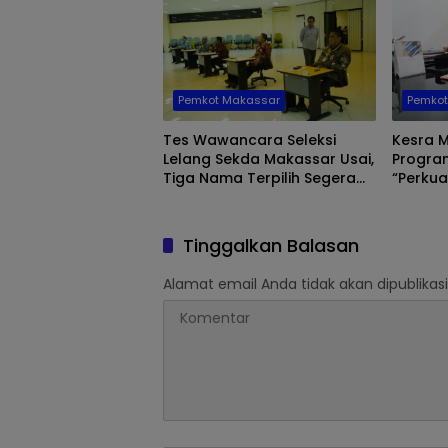
Pemkot Makassar
Pemko
Tes Wawancara Seleksi
Kesra 
Lelang Sekda Makassar Usai,
Program
Tiga Nama Terpilih Segera
“Perku
Diumumkan
Ummat
Tinggalkan Balasan
Alamat email Anda tidak akan dipublikasi