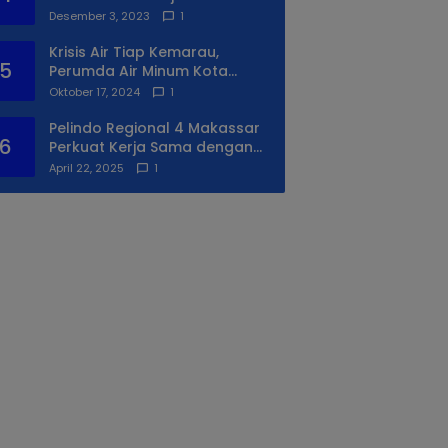
Syukuran Ke II
Desember 3, 2023
1
Krisis Air Tiap Kemarau,
5
Perumda Air Minum Kota
Makassar Beri Solusi Terbaik
Oktober 17, 2024
1
Untuk Daerah Utara Kota
Pelindo Regional 4 Makassar
6
Perkuat Kerja Sama dengan
PIP Makassar Lewat Praktek
April 22, 2025
1
Lapangan