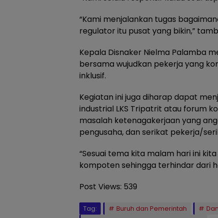
“Kami menjalankan tugas bagaimana 
regulator itu pusat yang bikin,” t
Kepala Disnaker Nielma Palamba me
bersama wujudkan pekerja yang ko
inklusif.
Kegiatan ini juga diharap dapat m
industrial LKS Tripatrit atau forum
masalah ketenagakerjaan yang anggo
pengusaha, dan serikat pekerja/seri
“Sesuai tema kita malam hari ini ki
kompoten sehingga terhindar dari hal
Post Views:
539
Tag:
Buruh dan Pemerintah
Da