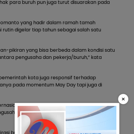
hak para buruh pun juga turut disuarakan pada
Pomanto yang hadir dalam ramah tamah
rutin digelar tiap tahun sebagai salah satu
iran-pikiran yang bisa berbeda dalam kondisi satu
antara pengusaha dan pekerja/buruh,” kata
 pemerintah kota juga responsif terhadap
k hanya pada momentum May Day tapi juga di
×
asional harus disikapi secara profesional. Juga
gusaha bertemu dalam pikiran mereka masing-
irasi buruh,” tuturnya.