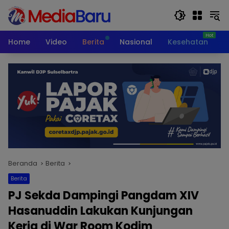
Langsung
ke
konten
Home
Video
Berita
Nasional
Kesehatan
T
Beranda
Berita
Berita
PJ Sekda Dampingi Pangdam XIV
Hasanuddin Lakukan Kunjungan
Kerja di War Room Kodim