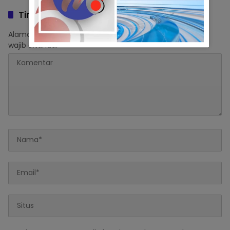
Tinggalkan Balasan
Alamat email Anda tidak akan dipublikasikan.
Ruas yang
wajib ditandai
*