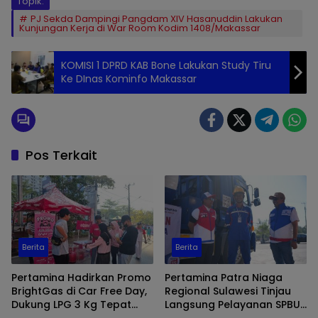
Topik:
PJ Sekda Dampingi Pangdam XIV Hasanuddin Lakukan
Kunjungan Kerja di War Room Kodim 1408/Makassar
KOMISI 1 DPRD KAB Bone Lakukan Study Tiru
Ke DInas Kominfo Makassar
Pos Terkait
Berita
Berita
Pertamina Hadirkan Promo
Pertamina Patra Niaga
BrightGas di Car Free Day,
Regional Sulawesi Tinjau
Dukung LPG 3 Kg Tepat
Langsung Pelayanan SPBU