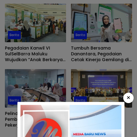
Sasaran
di Makassar, Pastikan
Distribusi Biosolar Berjalan
Optimal
Berita
Berita
Pegadaian Kanwil VI
Tumbuh Bersama
SulSelBarra Maluku
Danantara, Pegadaian
Wujudkan “Anak Berkarya,
Cetak Kinerja Gemilang di
Keluarga Berdaya” Lewat
Semester 1 Tahun 2026
Pameran UMKM dan Bazar
Emas
×
Berita
Berita
Pelindo Regional 4 Perkuat
OJK Dorong
Pembinaan Spiritual
Pengembangan Potensi
Pekerja
UMKM Wilayah Timur
Melalui Digitalisasi
Keuangan