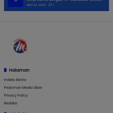
Praktek Lapangan
April 22, 2025
1
Halaman
Indeks Berita
Pedoman Media Siber
Privacy Policy
Redaksi