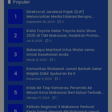
Populer
Direktorat Jenderal Pajak (DJP)
1
Meluncurkan Media Edukasi Berupa
Simulator Coretax
September 25, 2024
2
Kalla Toyota Gelar Toyota Auto Show
2
2025 di TSM Makassar, Hadirkan Promo
Spesial
Juli 8, 2025
2
Beberapa Manfaat Infus Water Lemo
3
Untuk Kesehatan Anda
Maret 13, 2023
1
Komunitas Shalawat Jumat Berkah Gelar
4
Majelis Dzikir Syukuran Ke II
Desember 3, 2023
1
Krisis Air Tiap Kemarau, Perumda Air
5
Minum Kota Makassar Beri Solusi Terbaik
Untuk Daerah Utara Kota
Oktober 17, 2024
1
Pelindo Regional 4 Makassar Perkuat
6
Kerja Sama dengan PIP Makassar Lewat